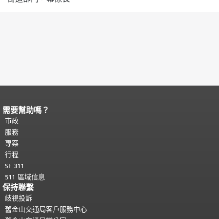
需要幫助嗎？
頁面內容結束。
本頁剩餘內容在每一頁
都會重複顯示。
市政
返回主要內容頂部
。
服務
專案
行程
SF 311
511 區域信息
保持聯繫
歧視投訴
舊金山交通局客戶服務中心