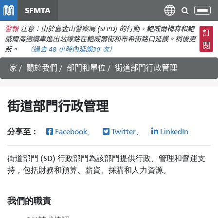
移
SFMTA
切
至
換
警報
注意：由於舊金山警察局 (SFPD) 的行動，鮑威爾梅森和鮑
主
訂
導
威爾海德纜車進出站線路在鮑威爾街和布希街路口延誤。稍後更
要
閱
航
新。
（
過去 48 小時內延誤
30 次）
內
容
家
關於我們
部門和單位
街道部門行政管理
街道部門行政管理
分享至：
Facebook、
Twitter、
LinkedIn
街道部門 (SD) 行政部門為該部門提供行政、管理和營運支
持，包括財務和預算、薪資、採購和人力資源。
我們的職責