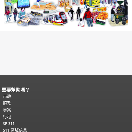
需要幫助嗎？
頁面內容結束。
本頁剩餘內容在每一頁
都會重複顯示。
市政
返回主要內容頂部
。
服務
專案
行程
SF 311
511 區域信息