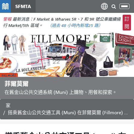
移
SFMTA
切
至
換
主
訂
警報
最新消息：F Market & Wharves 5R、7 和 9R 號公車繼續繞
導
要
行 Market/5th 區域。
（
過去 48 小時內新增
25 路）
閱
航
內
容
菲爾莫爾
在舊金山公共交通系統 (Muni) 上購物、用餐和探索。
家
搭乘舊金山公共交通工具 (Muni) 在菲爾莫爾 (Fillmore) 購物、用餐和探索。