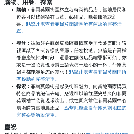
購物、用餐、探索
購物：
菲爾莫爾街區林立著時尚精品店，當地居民和
遊客可以找到稀有古董、藝術品、晚餐服飾或新
書。
點擊此處查看菲爾莫爾街區所有商店的完整清
單。
餐飲：
準備好在菲爾莫爾區盡情享受美食盛宴吧！這
裡匯聚了各式各樣的餐廳，任您挑選。無論是在高檔
餐廳慶祝特殊時刻，還是在麵包店品嚐香酥可頌，亦
或是一邊欣賞現場爵士樂表演一邊小酌一杯，菲爾莫
爾區都能滿足您的需求！
點擊此處查看菲爾莫爾區所
有餐廳的完整清單。
探索：
菲爾莫爾街是感受街區魅力、向當地商家購買
特色商品的絕佳去處。您還可以前往歷史悠久的菲爾
莫爾禮堂欣賞現場演出，或在周六前往菲爾莫爾中心
廣場購買當地農產品。
點擊此處查看菲爾莫爾地區的
完整娛樂活動清單。
慶祝