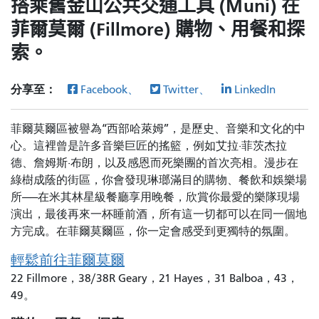
搭乘舊金山公共交通工具 (Muni) 在
菲爾莫爾 (Fillmore) 購物、用餐和探
索。
分享至：
Facebook、
Twitter、
LinkedIn
菲爾莫爾區被譽為“西部哈萊姆”，是歷史、音樂和文化的中
心。這裡曾是許多音樂巨匠的搖籃，例如艾拉·菲茨杰拉
德、詹姆斯·布朗，以及感恩而死樂團的首次亮相。漫步在
綠樹成蔭的街區，你會發現琳瑯滿目的購物、餐飲和娛樂場
所——在米其林星級餐廳享用晚餐，欣賞你最愛的樂隊現場
演出，最後再來一杯睡前酒，所有這一切都可以在同一個地
方完成。在菲爾莫爾區，你一定會感受到更獨特的氛圍。
輕鬆前往菲爾莫爾
22 Fillmore，38/38R Geary，21 Hayes，31 Balboa，43，
49。