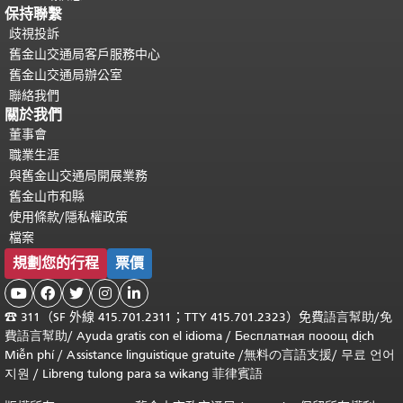
保持聯繫
歧視投訴
舊金山交通局客戶服務中心
舊金山交通局辦公室
聯絡我們
關於我們
董事會
職業生涯
與舊金山交通局開展業務
舊金山市和縣
使用條款/隱私權政策
檔案
規劃您的行程
票價





☎
311（SF 外線 415.701.2311；TTY 415.701.2323）免費
語言幫助
/
免
費
語言幫助
/ Ayuda gratis con el idioma
/ Бесплатная
пооощ dịch
Miễn phí
/
Assistance linguistique gratuite
/
無料の言語支援
/
무료 언어
지원
/
Libreng tulong para sa wikang 菲律賓語