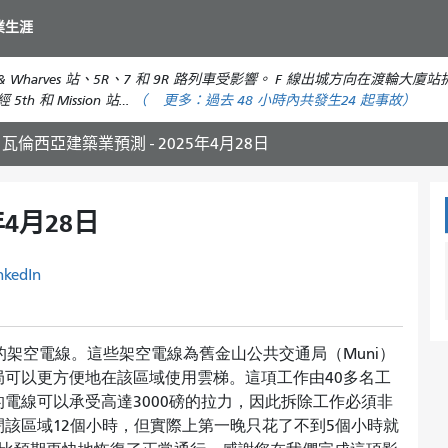
移
業生涯
至
主
et & Wharves 站、5R、7 和 9R 路列車受影響。 F 線出城方向在渡輪大廈站
要
h 和 Mission 站…
（
更多：
過去 48 小時內共發生
24 起事故）
內
容
瓦倫西亞建築業預測 - 2025年4月28日
年4月28日
nkedIn
的架空電線。這些架空電線為舊金山公共交通局（Muni）
可以更方便地在該區域使用雲梯。這項工作由40多名工
電線可以承受高達3000磅的拉力，因此拆除工作必須非
該區域12個小時，但實際上第一晚只花了不到5個小時就