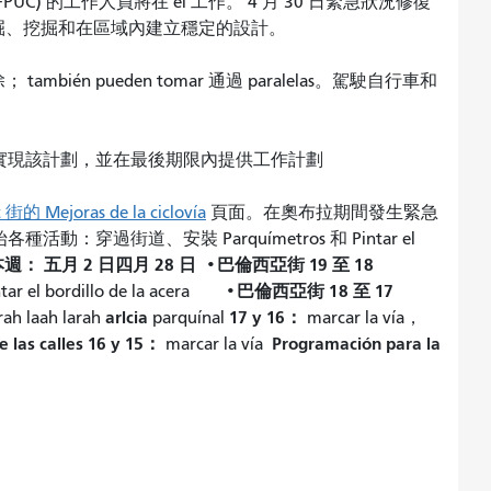
C) 的工作人員將在 el 工作。 4 月 30 日緊急狀況修復
掘、挖掘和在區域內建立穩定的設計。
én pueden tomar 通過 paralelas。駕駛自行車和
份實現該計劃
，並在最後期限內提供工作計劃
t 街的 Mejoras de la ciclovía
頁面
。在奧布拉期間發生緊急
活動：穿過街道、安裝 Parquímetros 和 Pintar el
本週：
五月 2 日四月 28 日
巴倫西亞街 19 至 18
•
巴倫西亞街 18 至 17
tar el bordillo de la acera
•
arlcia
17 y 16：
rah laah larah
parquínal
marcar la vía，
e las calles 16 y 15：
Programación para la
marcar la vía