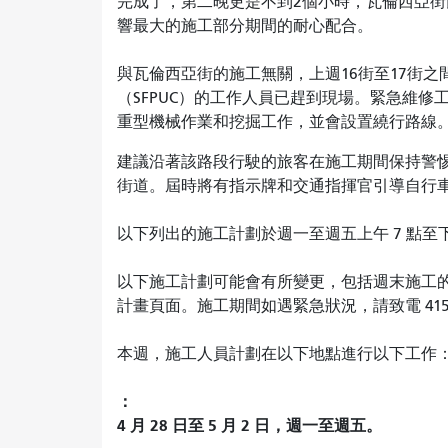
完成了，第二晚更是不到2個小時，瓦倫西亞
響最大的施工部分期間的耐心配合。
與瓦倫西亞街的施工無關，上週16街至17街
（SFPUC）的工作人員已趕到現場。緊急維修
重型機械作業和挖掘工作，並會設置繞行路線
建議沿著該路段行駛的旅客在施工期間保持警
街道。屆時將有指示牌和交通指揮官引導自行
以下列出的施工計劃於週一至週五上午 7 點至下
以下施工計劃可能會有所變更，包括週末施工
計畫頁面。施工期間如遇緊急狀況，請致電 415.69
本週，施工人員計劃在以下地點進行以下工作
：
4 月 28 日至 5 月 2 日，週一至週五。