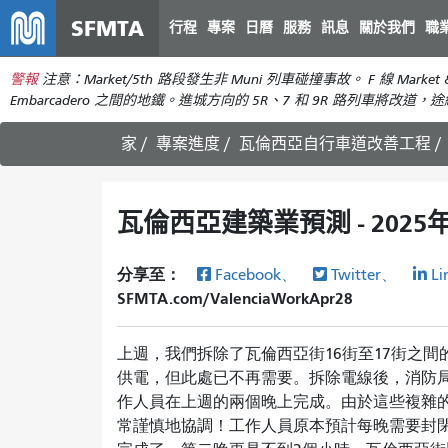
SFMTA
行程
專案
日曆
服務
訊息
關於我們
職
警報
注意：Market/5th 路段發生非 Muni 列車碰撞事故。 F 線 Mark
Embarcadero 之間的地鐵。進城方向的 5R、7 和 9R 路列車將改道，途經 5t
家
專案進度
瓦倫西亞自行車道改善工程
瓦倫西亞建築業預測 - 2025
分享至：
Facebook、
Twitter、
Li
SFMTA.com/ValenciaWorkApr28
上週，我們拆除了瓦倫西亞街16街至17街之間
供電，但此處已不再需要。拆除電線後，消防局
作人員在上週的兩個晚上完成。由於這些複雜的
常謹慎地協調！工作人員原本預計每晚需要封閉