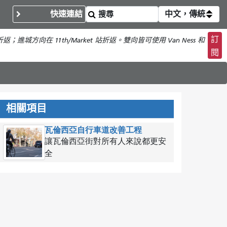
快速連結
中文，傳統
訂
折返；進城方向在 11th/Market 站折返。雙向皆可使用 Van Ness 和
閱
相關項目
瓦倫西亞自行車道改善工程
讓瓦倫西亞街對所有人來說都更安
全