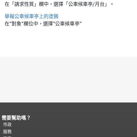
在「請求性質」欄中，選擇「公車候車亭/月台」。
舉報公車候車亭上的塗鴉
在“對象”欄位中，選擇“公車候車亭”
需要幫助嗎？
頁面內容結束。
本頁剩餘內容在每一頁
都會重複顯示。
市政
返回主要內容頂部
。
服務