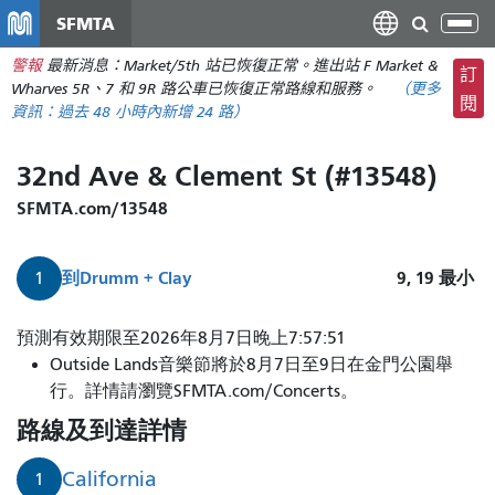
移
SFMTA
切
至
換
警報
最新消息：Market/5th 站已恢復正常。進出站 F Market &
主
訂
導
Wharves 5R、7 和 9R 路公車已恢復正常路線和服務。
（更多
要
閱
航
資訊：
過去 48 小時內
新增 24 路）
內
容
32nd Ave & Clement St (#13548)
SFMTA.com/13548
到
Drumm + Clay
9, 19
最小
1
預測有效期限至2026年8月7日晚上7:57:51
Outside Lands音樂節將於8月7日至9日在金門公園舉
行。詳情請瀏覽SFMTA.com/Concerts。
路線及到達詳情
California
1