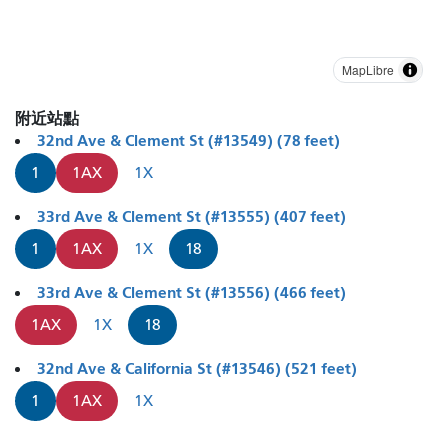
MapLibre
附近站點
32nd Ave & Clement St (#13549) (78 feet)
1
1AX
1X
33rd Ave & Clement St (#13555) (407 feet)
1
1AX
1X
18
33rd Ave & Clement St (#13556) (466 feet)
1AX
1X
18
32nd Ave & California St (#13546) (521 feet)
1
1AX
1X