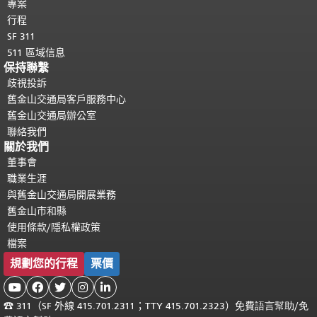
專案
行程
SF 311
511 區域信息
保持聯繫
歧視投訴
舊金山交通局客戶服務中心
舊金山交通局辦公室
聯絡我們
關於我們
董事會
職業生涯
與舊金山交通局開展業務
舊金山市和縣
使用條款/隱私權政策
檔案
規劃您的行程
票價





☎
311（SF 外線 415.701.2311；TTY 415.701.2323）免費
語言幫助
/
免