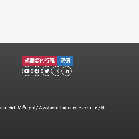
規劃您的行程
票價





оощ dịch Miễn phí
/
Assistance linguistique gratuite
/
無