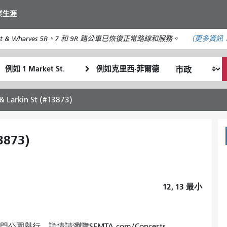
移
業生涯
至
主
t & Wharves 5R、7 和 9R 路公車已恢復正常路線和服務。
（更多資訊
要
內
起
終
容
我
始
點
希
位
位
望
置
置
 & Larkin St (#13873)
的
旅
行
13873)
方
式
12, 13
最小
金門公園舉行。詳情請瀏覽SFMTA.com/Concerts。