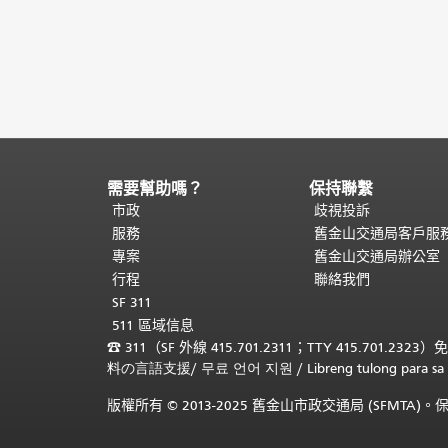
需要幫助嗎？
保持聯繫
頁
面
市政
歧視投訴
內
服務
舊金山交通局客戶服
容
專案
舊金山交通局辦公室
結
行程
聯絡我們
束。
本
SF 311
頁
511 區域信息
剩
☎
311（SF 外線 415.701.2311；TTY 415.701.2323）
餘
料の言語支援
/
무료 언어 지원
/
Libreng tulong para
內
容
版權所有 © 2013-2025 舊金山市政交通局 (SFMTA
在
每