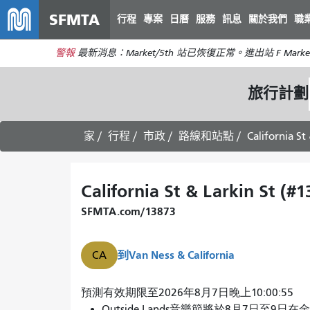
SFMTA
行程
專案
日曆
服務
訊息
關於我們
職
警報
最新消息：Market/5th 站已恢復正常。進出站 F Marke
旅行計劃
家
行程
市政
路線和站點
California St
California St & Larkin St (#
SFMTA.com/13873
到
Van Ness & California
CA
預測有效期限至2026年8月7日晚上10:00:55
Outside Lands音樂節將於8月7日至9日在