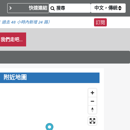
快速連結
中文，傳統
：
過去 48 小時內
新增 24 路）
訂閱
我們走吧...
附近地圖