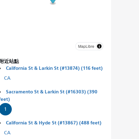
MapLibre
附近站點
California St & Larkin St (#13874) (116 feet)
CA
Sacramento St & Larkin St (#16303) (390
feet)
1
California St & Hyde St (#13867) (488 feet)
CA