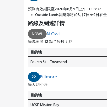
搭
預測有效期限至2026年8月9日上午11:08:37
乘
Outside Lands音樂節將於8月7日至9日在
N
路線及到達詳情
Owl
線
N Owl
NOWL
到
每晚凌晨 12 點至凌晨 5 點
Fourth
St
目的地
+
Townsend
Fourth St + Townsend
站，
1
Fillmore
22
分
鐘
每天24小時
後
到
目的地
達。
UCSF Mission Bay