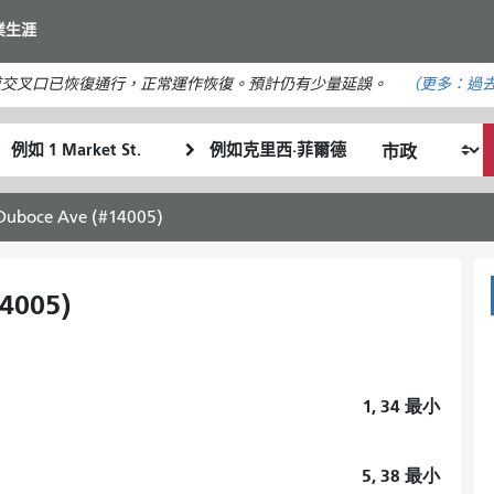
移
業生涯
至
主
道交叉口已恢復通行，正常運作恢復。預計仍有少量延誤。
（更多：
過去
要
內
起
終
容
我
始
點
希
位
位
望
置
置
 Duboce Ave (#14005)
的
旅
行
14005)
方
式
1, 34
最小
5, 38
最小