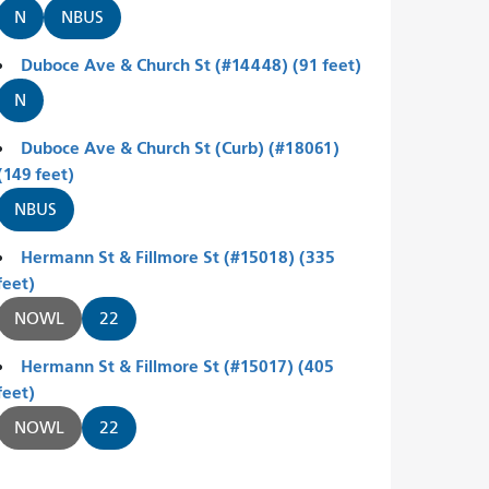
N
NBUS
Duboce Ave & Church St (#14448) (91 feet)
N
Duboce Ave & Church St (Curb) (#18061)
(149 feet)
NBUS
Hermann St & Fillmore St (#15018) (335
feet)
NOWL
22
Hermann St & Fillmore St (#15017) (405
feet)
NOWL
22