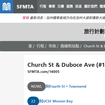
SFMTA
行程
專案
日曆
服務
訊息
關於我們
職
警報
最新消息：加州纜車進城方向在加州大道和瓊斯大
旅行計劃
家
行程
市政
路線和站點
Church St &
Church St & Duboce Ave (#
SFMTA.com/14005
到
Fourth St + Townsend
NOWL
到
UCSF Mission Bay
22