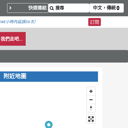
快速連結
中文，傳統
48小時內
延誤30次）
訂閱
我們走吧...
附近地圖