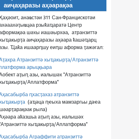
аиҷаҳаразы аҳәарақәа
Ҳаҳәоит, анаҩстәи 311 Сан-Францискотәи
ахәаахәҭыҩцәа рзыҟаҵаратә Центр
аформақәа шәхы иашәырхәа,
атранзиттә
хыҵакырҭа аиҷаҳаразы аҳәара ҟашәҵарц
азы. Ҵаҟа ишаарԥшу еиԥш аформа ҭажәгал:
Аҭахра Атранзиттә хыҵакырҭа/Атранзиттә
платформа арыцқьара
Аобект аҭыԥ азы, иалышәх "Атранзиттә
хыҵакырҭа/Аплатформа"
Аҳасабырба ԥхасҭахаз атранзиттә
хыҵакырҭа
(аҵәца ԥҽыха мамзаргьы даҽа
шәарҭарақәак рыла)
Аҳәара аҟазшьа аҭыԥ азы, иалышәх
"Атранзиттә хыҵакырҭа/Аплатформа"
Аҳасабырба Аграффити атранзиттә