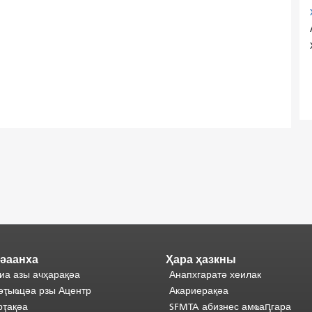
әаанха
Ҳара ҳазкны
иа азы ачҳарақәа
Анапхгаратә хеилак
әҭыҩцәа рзы Ацентр
Акариерақәа
ҭақәа
SFMTA абизнес амҩаԥгара