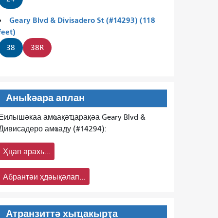
Geary Blvd & Divisadero St (#14293) (118
feet)
38
38R
Аныҟәара аплан
Еилышәкаа амҩақәҵарақәа Geary Blvd &
Дивисадеро амҩаду (#14294):
Ҳцап арахь...
Абрантәи ҳдәықәлап...
Атранзиттә хыҵакырҭа