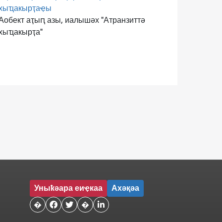
хыҵакырҭаҿы
Аобект аҭыԥ азы, иалышәх "Атранзиттә
хыҵакырҭа"
Уныҟәара еиҿкаа
Ахәқәа
�


�
