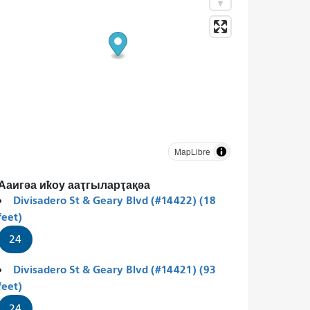
MapLibre
Ааигәа иҟоу ааҭгыларҭақәа
Divisadero St & Geary Blvd (#14422) (18
feet)
24
Divisadero St & Geary Blvd (#14421) (93
feet)
24