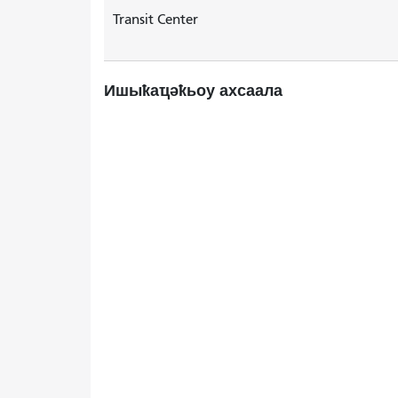
Transit Center
Ишыҟаҵәҟьоу ахсаала