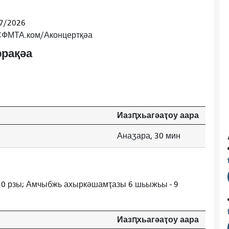
/7/2026
 СФМТА.ком/Аконцертқәа
рақәа
Иазԥхьагәаҭоу аара
Анаӡара, 30 мин
10 рзы; Амчыбжь ахыркәшамҭазы 6 шьыжьы - 9
Иазԥхьагәаҭоу аара