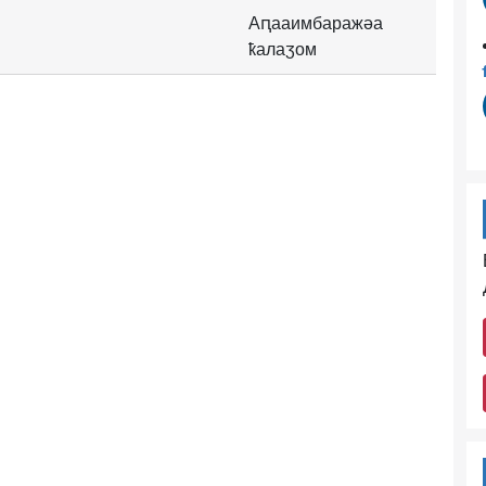
Аԥааимбаражәа
ҟалаӡом