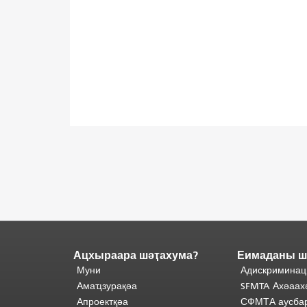
Ацхыраара шәҭахума?
Еимаданы ш
Адаҟьа
аҵакы
Муни
Адискриминац
анҵәамҭа.
Ари
Амаҵзурақәа
SFMTA Ахәаах
адаҟьа
Апроектқәа
СФМТА аусбар