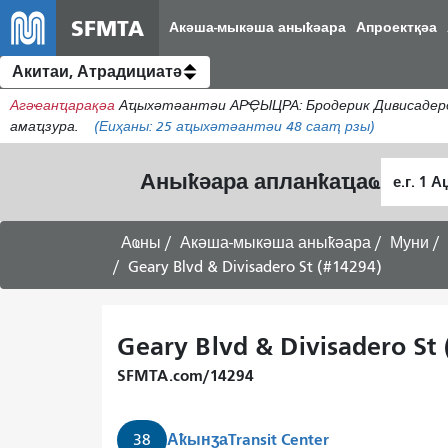
SFMTA
Акәша-мыкәша аныҟәара
Апроектқәа
Акитаи, Атрадициатә
Агәҽанҵарақәа
Аҵыхәтәантәи АРҾЫЦРА: Бродерик Дивисадеро
амаҵзура.
(Еиҳаны:
25
аҵыхәтәантәи 48 сааҭ рзы)
Алагара
Аныҟәара апланҟаҵаҩ
ҭыԥ
Аҩны
Акәша-мыкәша аныҟәара
Муни
Geary Blvd & Divisadero St (#14294)
Geary Blvd & Divisadero St 
SFMTA.com/14294
Аҟынӡа
Transit Center
38