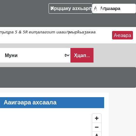
Ирццаку азхьарԥшқәа
ҭыҵра 5 & 5R еиҭалагоит иааиԥмырҟьаӡакәа
Аҽаҩра
Ҳцап...
Ааигәара ахсаала