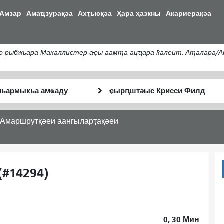
移
Амзар
Амаҵзурақәа
Ахҭысқәа
Ҳара ҳазкны
Акариерақәа
至
主
內
 рыбжьара Макаллистер аҿы аамҭа ацҵара ҟалеит. Аҭалара/А
容
тә
Анҵәамҭа
Аныҟәара
аҭыԥ
шԥасҭаху
Амаршрутқәеи аангыларҭақәеи
(#14294)
0, 30
Мин