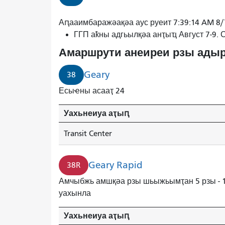
38
Аԥааимбаражәақәа аус руеит 7:39:14 AM 8
Гери
ГГП аҟны адгьылқәа анҭыҵ Август 7-9.
атранзиттә
Амаршрути анеиреи рзы адыр
центр
ахь
Geary
38
инеиуеит.
Есыҽны асааҭ 24
Уахьнеиуа аҭыԥ
Transit Center
Geary Rapid
38R
Амчыбжь амшқәа рзы шьыжьымҭан 5 рзы - 
уахынла
Уахьнеиуа аҭыԥ