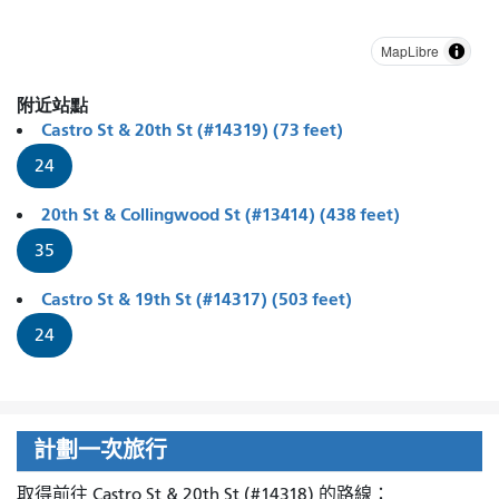
MapLibre
附近站點
Castro St & 20th St (#14319) (73 feet)
24
20th St & Collingwood St (#13414) (438 feet)
35
Castro St & 19th St (#14317) (503 feet)
24
計劃一次旅行
取得前往 Castro St & 20th St (#14318) 的路線：