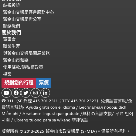
歧視投訴
舊金山交通局客戶服務中心
舊金山交通局辦公室
聯絡我們
關於我們
董事會
職業生涯
與舊金山交通局開展業務
舊金山市和縣
使用條款/隱私權政策
檔案
規劃您的行程
票價





☎
311（SF 外線 415.701.2311；TTY 415.701.2323）免費
語言幫助
/
免
費
語言幫助
/ Ayuda gratis con el idioma
/ Бесплатная
пооощ dịch
Miễn phí
/
Assistance linguistique gratuite
/
無料の言語支援
/
무료 언어
지원
/
Libreng tulong para sa wikang 菲律賓語
版權所有 © 2013-2025 舊金山市政交通局 (SFMTA)。保留所有權利。