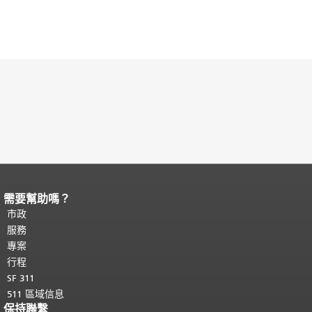
需要幫助嗎？
頁面內容結束。
本頁剩餘內容在每一頁
都會重複顯示。
市政
返回主要內容頂部
。
服務
專案
行程
SF 311
511 區域信息
保持聯繫