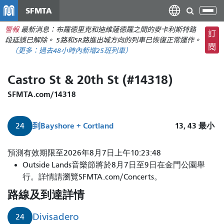
移
SFMTA
切
至
換
警報
最新消息：布羅德里克和迪維薩德羅之間的麥卡利斯特路
主
訂
導
段延誤已解除。 5路和5R路進出城方向的列車已恢復正常運作。
要
閱
航
（更多：
過去48小時內新增
25班列車）
內
容
Castro St & 20th St (#14318)
SFMTA.com/14318
到
Bayshore + Cortland
13, 43
最小
24
預測有效期限至2026年8月7日上午10:23:48
Outside Lands音樂節將於8月7日至9日在金門公園舉
行。詳情請瀏覽SFMTA.com/Concerts。
路線及到達詳情
Divisadero
24