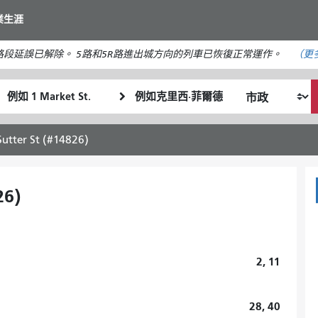
移
業生涯
至
主
段延誤已解除。 5路和5R路進出城方向的列車已恢復正常運作。
（更
要
內
起
終
容
我
始
點
希
位
位
望
置
置
Sutter St (#14826)
的
旅
行
26)
方
式
2, 11
28, 40