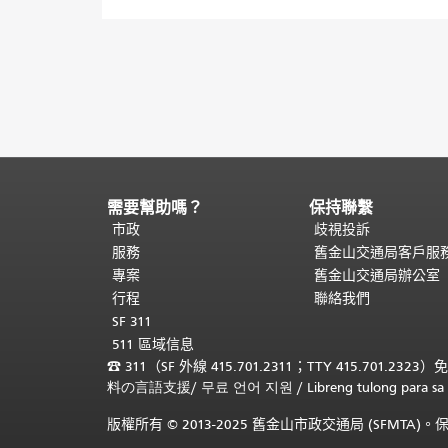
需要幫助嗎？
保持聯繫
頁
面
市政
歧視投訴
內
服務
舊金山交通局客戶服
容
專案
舊金山交通局辦公室
結
行程
聯絡我們
束。
本
SF 311
頁
511 區域信息
剩
☎
311（SF 外線 415.701.2311；TTY 415.701.2323）
餘
料の言語支援
/
무료 언어 지원
/
Libreng tulong para
內
容
版權所有 © 2013-2025 舊金山市政交通局 (SFMTA
在