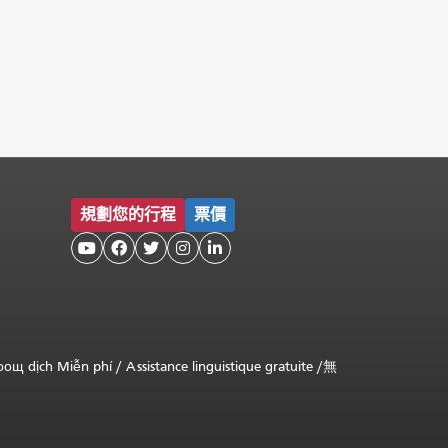
規劃您的行程
票價





оощ dịch Miễn phí
/
Assistance linguistique gratuite
/
無