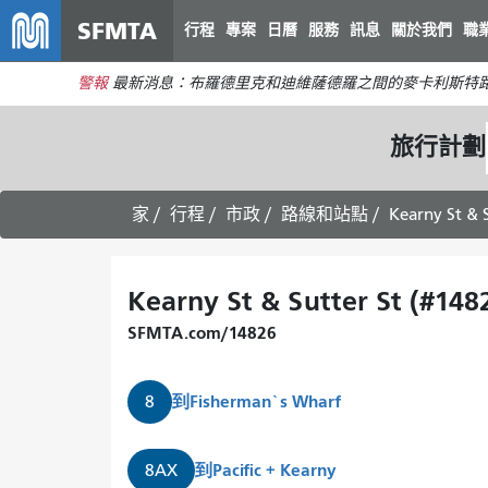
SFMTA
行程
專案
日曆
服務
訊息
關於我們
職
警報
最新消息：布羅德里克和迪維薩德羅之間的麥卡利斯特路
旅行計劃
家
行程
市政
路線和站點
Kearny St & 
Kearny St & Sutter St (#148
SFMTA.com/14826
到
Fisherman`s Wharf
8
到
Pacific + Kearny
8AX