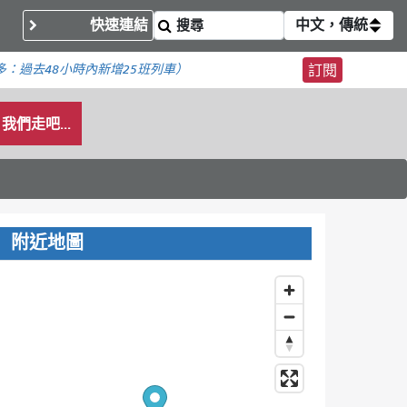
快速連結
中文，傳統
多：
過去48小時內新增
25班列車）
訂閱
我們走吧...
附近地圖