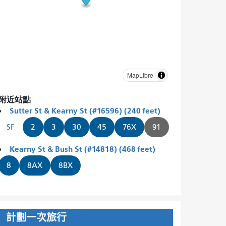
MapLibre
附近站點
Sutter St & Kearny St (#16596) (240 feet)
SF
2
3
30
45
76X
91
Kearny St & Bush St (#14818) (468 feet)
8
8AX
8BX
計劃一次旅行