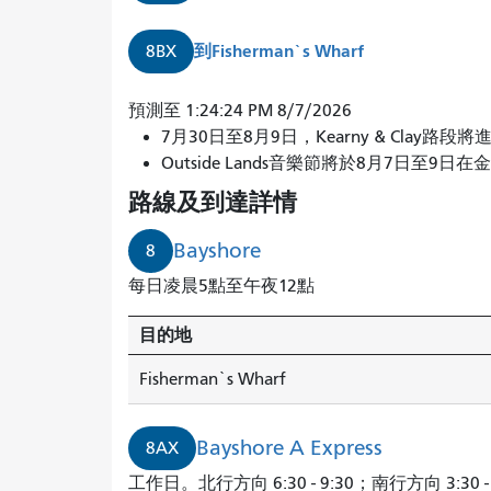
到
Fisherman`s Wharf
8BX
8
預測至 1:24:24 PM 8/7/2026
號
7月30日至8月9日，Kearny & Clay
海
Outside Lands音樂節將於8月7日至9日在
濱
路線及到達詳情
巴
士
Bayshore
8
將
每日凌晨5點至午夜12點
在
2
目的地
分
鐘
Fisherman`s Wharf
後
到
Bayshore A Express
8AX
達。
工作日。北行方向 6:30 - 9:30；南行方向 3:30 - 