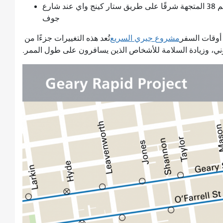
الإبقاء على الموقع الحالي لموقف حافلات جيري رقم 38 المتجهة شرقًا على طريق ستار كينج واي عند شارع
جوف
 أوقات السفر
مشروع جيري السريع
تُعد هذه التغييرات جزءًا من
ي، وزيادة السلامة للأشخاص الذين يسافرون على طول الممر.