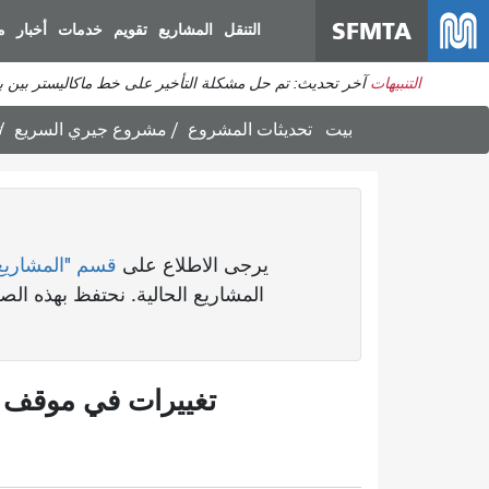
SFMTA
التنقل
المشاريع
تقويم
خدمات
أخبار
م
التنبيهات
آخر تحديث: تم حل مشكلة التأخير على خط ماكاليستر بين برودريك وديفيساديرو. ي
بيت
تحديثات المشروع
مشروع جيري السريع
ت
يرجى الاطلاع على
قسم "المشاريع
المشاريع الحالية. نحتفظ بهذه ا
تغييرات في موقف 