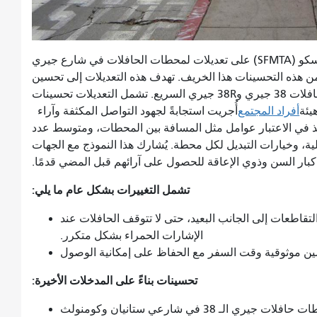
وافق مجلس إدارة هيئة النقل في سان فرانسيسكو (SFMTA) على تعديلات لمحطات الحافلات في شارع جيري
يتم تطبيق العديد من هذه التحسينات هذا الخريف. تهدف هذه التعديلات إلى تحسين
سرعة وموثوقية وراحة رحلتك على خطي الحافلات 38 جيري و38R جيري السريع. تشمل التعديلات تحسينات
يئة
أفراد المجتمع
أُجريت استجابةً لجهود التواصل المكثفة وآراء
نسيسكو (SFMTA) نموذجًا يأخذ في الاعتبار عوامل مثل المسافة بين المحطات، ومتوسط ​​عدد
ة، وخيارات التبديل لكل محطة. يُشارك هذا النموذج مع الجهات
ل كبار السن وذوي الإعاقة للحصول على آرائهم قبل المضي قدمًا.
تشمل التغييرات بشكل عام ما يلي:
قاطعات إلى الجانب البعيد، حتى لا تتوقف الحافلات عند
الإشارات الحمراء بشكل متكرر.
سين موثوقية وقت السفر مع الحفاظ على إمكانية الوصول
تحسينات بناءً على المدخلات الأخيرة:
يري الـ 38 في شارعي ستانيان وكومنولث