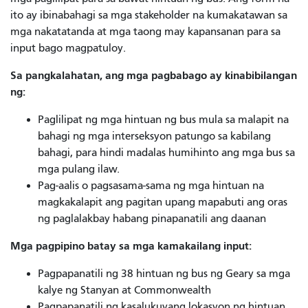
ito ay ibinabahagi sa mga stakeholder na kumakatawan sa
mga nakatatanda at mga taong may kapansanan para sa
input bago magpatuloy.
Sa pangkalahatan, ang mga pagbabago ay kinabibilangan
ng:
Paglilipat ng mga hintuan ng bus mula sa malapit na
bahagi ng mga interseksyon patungo sa kabilang
bahagi, para hindi madalas humihinto ang mga bus sa
mga pulang ilaw.
Pag-aalis o pagsasama-sama ng mga hintuan na
magkakalapit ang pagitan upang mapabuti ang oras
ng paglalakbay habang pinapanatili ang daanan
Mga pagpipino batay sa mga kamakailang input:
Pagpapanatili ng 38 hintuan ng bus ng Geary sa mga
kalye ng Stanyan at Commonwealth
Pagpapanatili ng kasalukuyang lokasyon ng hintuan