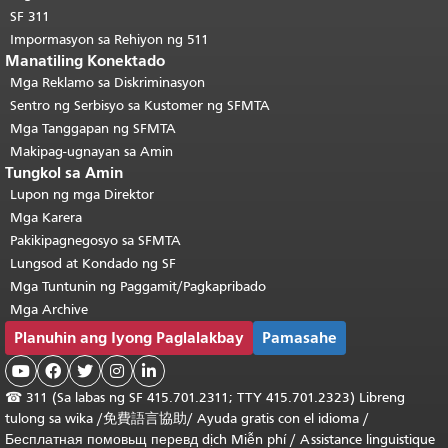
SF 311
Impormasyon sa Rehiyon ng 511
Manatiling Konektado
Mga Reklamo sa Diskriminasyon
Sentro ng Serbisyo sa Kustomer ng SFMTA
Mga Tanggapan ng SFMTA
Makipag-ugnayan sa Amin
Tungkol sa Amin
Lupon ng mga Direktor
Mga Karera
Pakikipagnegosyo sa SFMTA
Lungsod at Kondado ng SF
Mga Tuntunin ng Paggamit/Pagkapribado
Mga Archive
Planuhin ang Iyong Paglalakbay
Pamasahe





☎
311 (Sa labas ng SF 415.701.2311; TTY 415.701.2323) Libreng
tulong sa wika /
免費語言協助
/
Ayuda gratis con el idioma
/
Бесплатная
помовьщ
перевд
dịch Miễn phí
/
Assistance linguistique