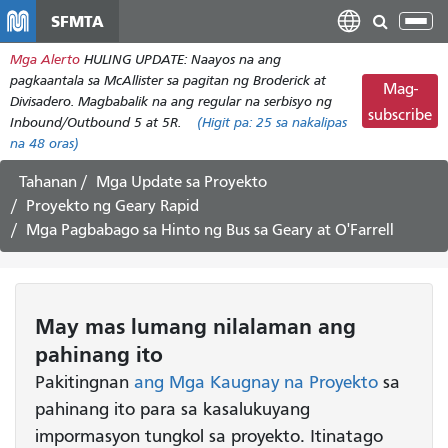
Laktawan
SFMTA
I-
ang
tog
Mga Alerto
HULING UPDATE: Naayos na ang
pangunahing
ang
pagkaantala sa McAllister sa pagitan ng Broderick at
nilalaman
Mag-
nab
Divisadero. Magbabalik na ang regular na serbisyo ng
subscribe
Inbound/Outbound 5 at 5R.
(Higit pa:
25
sa nakalipas
na 48 oras)
Tahanan
Mga Update sa Proyekto
Proyekto ng Geary Rapid
Mga Pagbabago sa Hinto ng Bus sa Geary at O'Farrell
May mas lumang nilalaman ang
pahinang ito
Pakitingnan
ang Mga Kaugnay na Proyekto
sa
pahinang ito para sa kasalukuyang
impormasyon tungkol sa proyekto. Itinatago