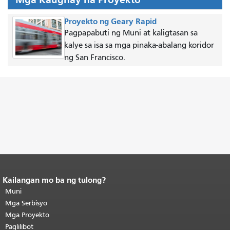
Proyekto ng Geary Rapid
Pagpapabuti ng Muni at kaligtasan sa
kalye sa isa sa mga pinaka-abalang koridor
ng San Francisco.
Kailangan mo ba ng tulong?
Katapusan ng nilalaman ng
pahina.
Muni
Ang natitirang bahagi ng
pahinang ito ay nauulit sa bawat
Mga Serbisyo
pahina.
Bumalik sa tuktok ng
Mga Proyekto
pangunahing nilalaman
.
Paglilibot