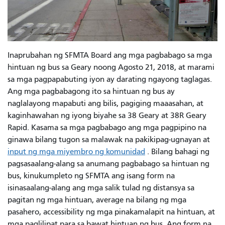
Inaprubahan ng SFMTA Board ang mga pagbabago sa mga
hintuan ng bus sa Geary noong Agosto 21, 2018, at marami
sa mga pagpapabuting iyon ay darating ngayong taglagas.
Ang mga pagbabagong ito sa hintuan ng bus ay
naglalayong mapabuti ang bilis, pagiging maaasahan, at
kaginhawahan ng iyong biyahe sa 38 Geary at 38R Geary
Rapid. Kasama sa mga pagbabago ang mga pagpipino na
ginawa bilang tugon sa malawak na pakikipag-ugnayan at
input ng mga miyembro ng komunidad
. Bilang bahagi ng
pagsasaalang-alang sa anumang pagbabago sa hintuan ng
bus, kinukumpleto ng SFMTA ang isang form na
isinasaalang-alang ang mga salik tulad ng distansya sa
pagitan ng mga hintuan, average na bilang ng mga
pasahero, accessibility ng mga pinakamalapit na hintuan, at
mga paglilipat para sa bawat hintuan ng bus. Ang form na