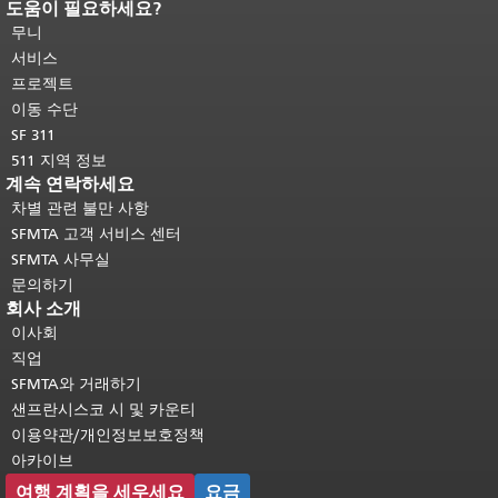
도움이 필요하세요?
페이지 내용 끝입니다.
이 페이지의 나
머지 내용은 모든 페이지에 반복됩니
무니
다.
메인 콘텐츠 상단으로 돌아가려면
서비스
여기를 클릭하십시오
.
프로젝트
이동 수단
SF 311
511 지역 정보
계속 연락하세요
차별 관련 불만 사항
SFMTA 고객 서비스 센터
SFMTA 사무실
문의하기
회사 소개
이사회
직업
SFMTA와 거래하기
샌프란시스코 시 및 카운티
이용약관/개인정보보호정책
아카이브
여행 계획을 세우세요
요금