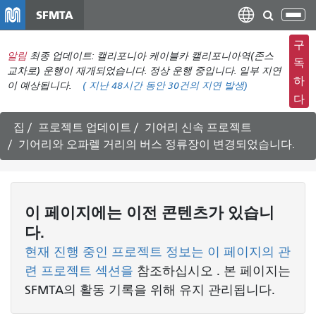
주
SFMTA
탐
요
색
컨
구
메
알림
최종 업데이트: 캘리포니아 케이블카 캘리포니아역(존스
텐
독
뉴
교차로) 운행이 재개되었습니다. 정상 운행 중입니다. 일부 지연
츠
하
이 예상됩니다.
(
지난 48시간 동안
30건의 지연 발생)
전
로
다
환
건
너
집
프로젝트 업데이트
기어리 신속 프로젝트
뛰
기어리와 오파렐 거리의 버스 정류장이 변경되었습니다.
기
이 페이지에는 이전 콘텐츠가 있습니
다.
현재 진행 중인 프로젝트 정보는 이 페이지의 관
련 프로젝트 섹션을
참조하십시오
. 본 페이지는
SFMTA의 활동 기록을 위해 유지 관리됩니다.