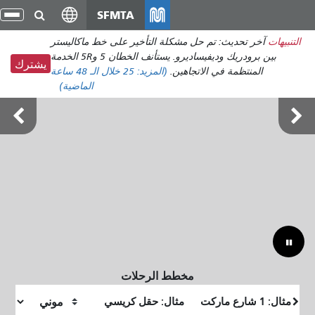
انتقل
SFMTA
تبد
إلى
الت
التنبيهات
آخر تحديث: تم حل مشكلة التأخير على خط ماكاليستر
المحتوى
بين برودريك وديفيساديرو. يستأنف الخطان 5 و5R الخدمة
الرئيسي
يشترك
المنتظمة في الاتجاهين.
(المزيد:
25
خلال الـ 48 ساعة
الماضية)
أوتسايد لاندز 7-9 أغسطس
مخطط الرحلات
موقع
موقع
البداية
النهاية