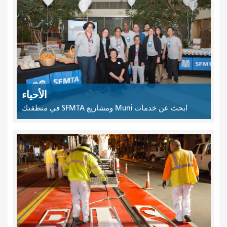
الأحياء
ابحث عن خدمات Muni ومشاريع SFMTA في منطقتك