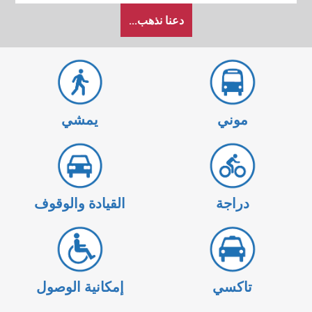
كيف
دعنا نذهب...
أرغب
في
السفر
موني
يمشي
دراجة
القيادة والوقوف
تاكسي
إمكانية الوصول