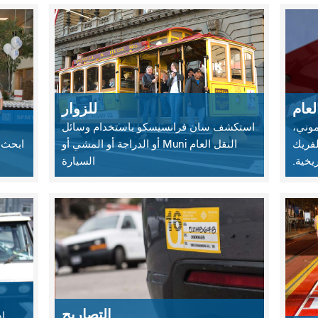
عام
للزوار
وني،
استكشف سان فرانسيسكو باستخدام وسائل
لفريك
النقل العام Muni أو الدراجة أو المشي أو
ريخية.
السيارة
التصاريح
ا