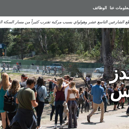
انتقل
علومات عنا
الوظائف
إلى
المحتوى
ع الشارعين التاسع عشر وهولواي بسبب مركبة تقترب كثيراً من مسار السكة ال
الرئيسي
دز