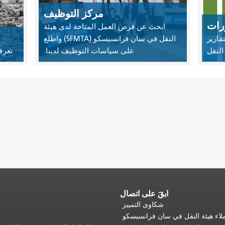
مركز التوظيف
ورات
ابحث عن فرص العمل المتاحة لدى هيئة
قارير
النقل في سان فرانسيسكو (SFMTA) واطلع
النقل
على سياسات التوظيف لدينا.
تعرف
ابقَ على اتصال
شكاوى التمييز
اء هيئة النقل في سان فرانسيسكو