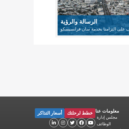
الرسالة والرؤية
 على التزامنا بخدمة سان فرانسيسكو
معلومات عنا
خطط لرحلتك
أسعار التذاكر
مجلس إدارة





الوظائف