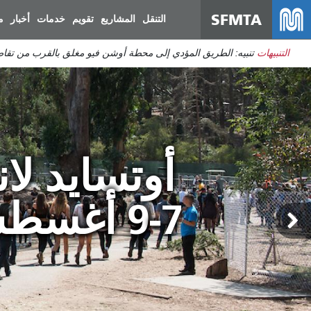
SFMTA
التنقل
المشاريع
تقويم
خدمات
أخبار
م
التنبيهات
تنبيه: الطريق المؤدي إلى محطة أوشن فيو مغلق بالقرب من تقاط
أوتسايد لان
7-9 أغسطس