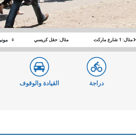
موقع
موقع
كيف
البداية
النهاية
أرغب
في
السفر
دراجة
القيادة والوقوف