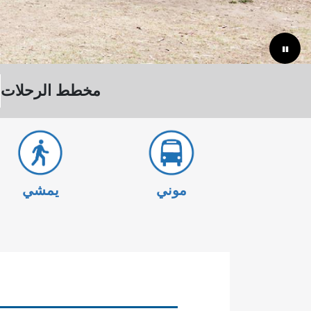
مخطط الرحلات
موني
يمشي