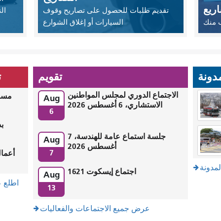
ريع
تقديم طلبات للحصول على تصاريح وقوف
ال
ب منك
السيارات أو إغلاق الشوارع
مدونة
تقويم
ت
الاجتماع الدوري لمجلس المواطنين
مساح
Aug
الاستشاري، 6 أغسطس 2026
6
جلسة استماع عامة للهندسة، 7
Aug
أغسطس 2026
7
مدونة
اجتماع إيسكوت 1621
Aug
اطلع ع
13
عرض جميع الاجتماعات والفعاليات