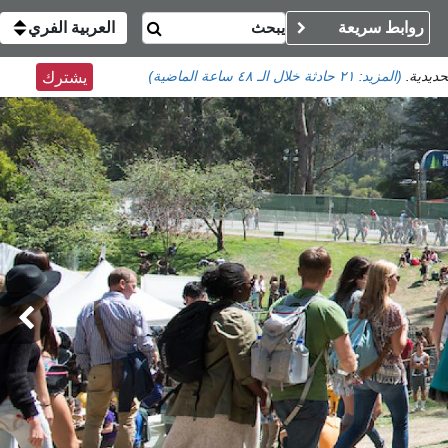
روابط سريعة
العربية الفري
حديدية.
(المزيد:
٢١ حادثة
خلال الـ ٤٨ ساعة الماضية)
يشترك