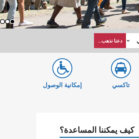
3
2
1
دعنا نذهب...
تاكسي
إمكانية الوصول
كيف يمكننا المساعدة؟