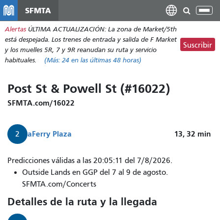
Pasar
SFMTA
Alt
al
nav
Alertas
ÚLTIMA ACTUALIZACIÓN: La zona de Market/5th
contenido
está despejada. Los trenes de entrada y salida de F Market
principal
Suscribir
y los muelles 5R, 7 y 9R reanudan su ruta y servicio
habituales.
(Más:
24
en las últimas 48 horas)
Post St & Powell St (#16022)
SFMTA.com/16022
a
Ferry Plaza
13, 32
min
2
Predicciones válidas a las 20:05:11 del 7/8/2026.
Outside Lands en GGP del 7 al 9 de agosto.
SFMTA.com/Concerts
Detalles de la ruta y la llegada