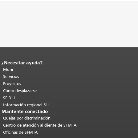
¿Necesitar ayuda?
Fin del contenido de la página.
El resto
de esta página se repite en todas las
Muni
páginas.
Volver al principio del
Servicios
contenido principal
.
Proyectos
Cómo desplazarse
SF 311
Información regional 511
Mantente conectado
Quejas por discriminación
Centro de atención al cliente de SFMTA
Oficinas de SFMTA