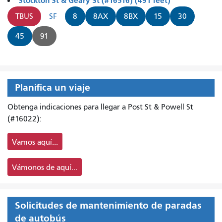
Stockton St & Geary St (#16516) (491 feet)
TBUS
SF
8
8AX
8BX
15
30
45
91
Planifica un viaje
Obtenga indicaciones para llegar a Post St & Powell St
(#16022):
Vamos aquí...
Vámonos de aquí...
Solicitudes de mantenimiento de paradas
de autobús