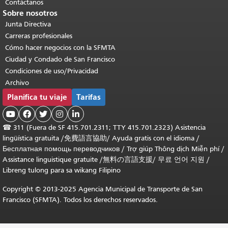
Contáctanos
Sobre nosotros
Junta Directiva
Carreras profesionales
Cómo hacer negocios con la SFMTA
Ciudad y Condado de San Francisco
Condiciones de uso/Privacidad
Archivo
Planifica tu viaje
Tarifas





☎
311 (Fuera de SF 415.701.2311; TTY 415.701.2323) Asistencia
lingüística gratuita /
免費語言協助
/
Ayuda gratis con el idioma
/
Бесплатная помощь переводчиков
/
Trợ giúp Thông dịch Miễn phí
/
Assistance linguistique gratuite
/
無料の言語支援
/
무료 언어 지원
/
Libreng tulong para sa wikang Filipino
Copyright © 2013-2025 Agencia Municipal de Transporte de San
Francisco (SFMTA). Todos los derechos reservados.