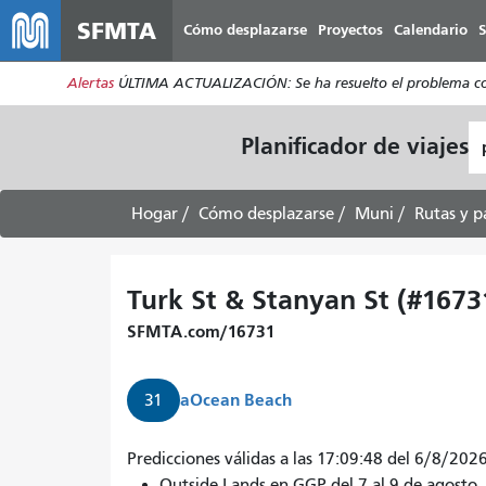
SFMTA
Cómo desplazarse
Proyectos
Calendario
S
Alertas
ÚLTIMA ACTUALIZACIÓN: Se ha resuelto el problema con l
L
Planificador de viajes
d
pa
Hogar
Cómo desplazarse
Muni
Rutas y p
Turk St & Stanyan St (#1673
SFMTA.com/16731
a
Ocean Beach
31
Predicciones válidas a las 17:09:48 del 6/8/2026
Outside Lands en GGP del 7 al 9 de agost