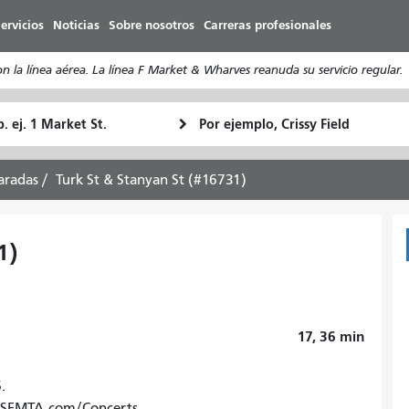
Pasar
ervicios
Noticias
Sobre nosotros
Carreras profesionales
al
contenido
a línea aérea. La línea F Market & Wharves reanuda su servicio regular.
principal
ugar
Ubicación
Cómo
e
final
quiero
rtida
viajar
aradas
Turk St & Stanyan St (#16731)
1)
17, 36
min
.
o. SFMTA.com/Concerts