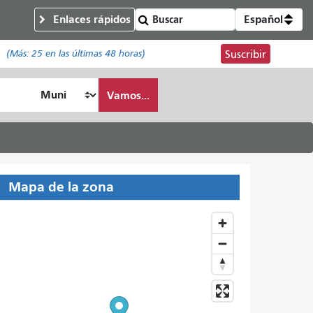
Enlaces rápidos
Español
(Más:
25
en las últimas 48 horas)
Suscribir
Vamos...
Mapa de la zona