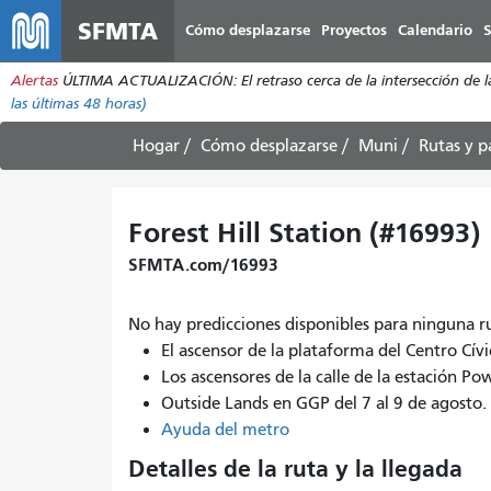
SFMTA
Cómo desplazarse
Proyectos
Calendario
S
Alertas
ÚLTIMA ACTUALIZACIÓN: El retraso cerca de la intersección de la 
las últimas 48 horas)
Hogar
Cómo desplazarse
Muni
Rutas y p
Forest Hill Station (#16993)
SFMTA.com/16993
No hay predicciones disponibles para ninguna r
El ascensor de la plataforma del Centro Cívi
Los ascensores de la calle de la estación Pow
Outside Lands en GGP del 7 al 9 de agost
Ayuda del metro
Detalles de la ruta y la llegada