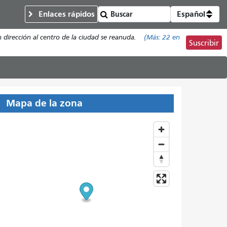
Enlaces rápidos
Español
n dirección al centro de la ciudad se reanuda.
(Más:
22
en
Suscribir
Mapa de la zona