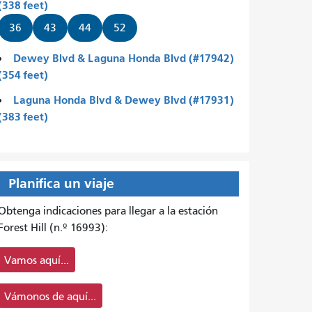
(338 feet)
36
43
44
52
Dewey Blvd & Laguna Honda Blvd (#17942)
(354 feet)
Laguna Honda Blvd & Dewey Blvd (#17931)
(383 feet)
Planifica un viaje
Obtenga indicaciones para llegar a la estación
Forest Hill (n.º 16993):
Vamos aquí...
Vámonos de aquí...