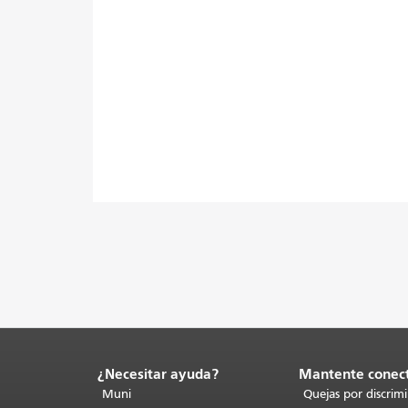
¿Necesitar ayuda?
Mantente conec
Fin
del
Muni
Quejas por discrim