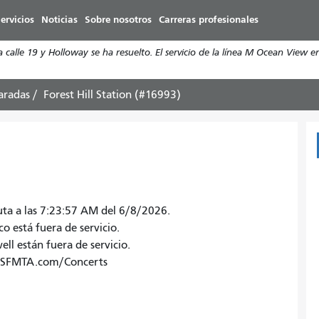
Pasar
ervicios
Noticias
Sobre nosotros
Carreras profesionales
al
contenido
calle 19 y Holloway se ha resuelto. El servicio de la línea M Ocean View e
principal
aradas
Forest Hill Station (#16993)
uta a las 7:23:57 AM del 6/8/2026.
co está fuera de servicio.
ell están fuera de servicio.
o. SFMTA.com/Concerts