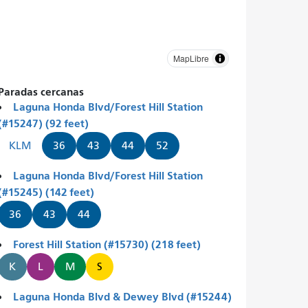
MapLibre
Paradas cercanas
Laguna Honda Blvd/Forest Hill Station
(#15247) (92 feet)
KLM
36
43
44
52
Laguna Honda Blvd/Forest Hill Station
(#15245) (142 feet)
36
43
44
Forest Hill Station (#15730) (218 feet)
K
L
M
S
Laguna Honda Blvd & Dewey Blvd (#15244)