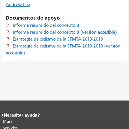
Andrew Lee
Documentos de apoyo
Informe resumido del concepto 8
Informe resumido del concepto 8 (versión accesible)
Estrategia de ciclismo de la SFMTA 2013-2018
Estrategia de ciclismo de la SFMTA 2013-2018 (versión
accesible)
¿Necesitar ayuda?
Fin del contenido de la página.
El resto
de esta página se repite en todas las
Muni
páginas.
Volver al principio del
Servicios