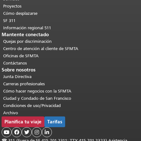
contenido principal
.
Proyectos
Cómo desplazarse
SF 311
Información regional 511
Mantente conectado
Quejas por discriminación
Centro de atención al cliente de SFMTA
Oficinas de SFMTA
Contáctanos
Sobre nosotros
Junta Directiva
Carreras profesionales
Cómo hacer negocios con la SFMTA
Ciudad y Condado de San Francisco
Condiciones de uso/Privacidad
Archivo
Planifica tu viaje
Tarifas





☎
311 (Fuera de SF 415.701.2311; TTY 415.701.2323) Asistencia