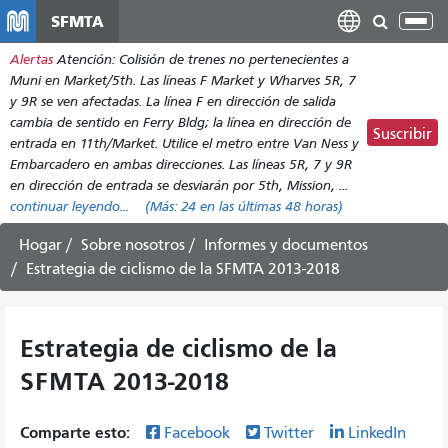
Pasar
SFMTA
Alt
al
nav
Alertas
Atención: Colisión de trenes no pertenecientes a
contenido
Muni en Market/5th. Las líneas F Market y Wharves 5R, 7
principal
y 9R se ven afectadas. La línea F en dirección de salida
cambia de sentido en Ferry Bldg; la línea en dirección de
Suscribir
entrada en 11th/Market. Utilice el metro entre Van Ness y
Embarcadero en ambas direcciones. Las líneas 5R, 7 y 9R
en dirección de entrada se desviarán por 5th, Mission, ...
continuar leyendo...
(Más:
24
en las últimas 48 horas)
Hogar
Sobre nosotros
Informes y documentos
Estrategia de ciclismo de la SFMTA 2013-2018
Estrategia de ciclismo de la
SFMTA 2013-2018
Comparte esto:
Facebook
Twitter
LinkedIn