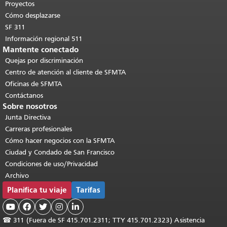
contenido principal
.
Proyectos
Cómo desplazarse
SF 311
Información regional 511
Mantente conectado
Quejas por discriminación
Centro de atención al cliente de SFMTA
Oficinas de SFMTA
Contáctanos
Sobre nosotros
Junta Directiva
Carreras profesionales
Cómo hacer negocios con la SFMTA
Ciudad y Condado de San Francisco
Condiciones de uso/Privacidad
Archivo
Planifica tu viaje
Tarifas





☎
311 (Fuera de SF 415.701.2311; TTY 415.701.2323) Asistencia