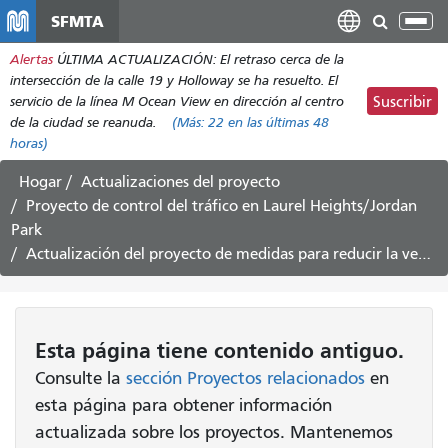
Pasar
SFMTA
Alt
al
nav
Alertas
ÚLTIMA ACTUALIZACIÓN: El retraso cerca de la
contenido
intersección de la calle 19 y Holloway se ha resuelto. El
principal
servicio de la línea M Ocean View en dirección al centro
Suscribir
de la ciudad se reanuda.
(Más:
22
en las últimas 48
horas)
Hogar
Actualizaciones del proyecto
Proyecto de control del tráfico en Laurel Heights/Jordan
Park
Actualización del proyecto de medidas para reducir la velocidad del tráfico en Laurel Heights/Jordan Park - 1 de febrero de 2018
Esta página tiene contenido antiguo.
Consulte la
sección Proyectos relacionados
en
esta página para obtener información
actualizada sobre los proyectos. Mantenemos