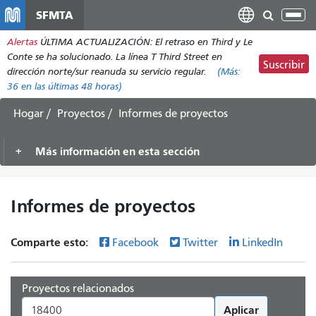
Pasar
SFMTA
Alt
al
nav
Alertas
ÚLTIMA ACTUALIZACIÓN: El retraso en Third y Le
contenido
Conte se ha solucionado. La línea T Third Street en
principal
Suscribir
dirección norte/sur reanuda su servicio regular.
(Más:
36
en las últimas 48 horas)
Hogar
Proyectos
Informes de proyectos
Más información en esta sección
Informes de proyectos
Comparte esto:
Facebook
Twitter
LinkedIn
Proyectos relacionados
Aplicar