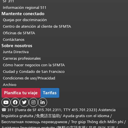
SF 311
Información regional 511
Mantente conectado
Quejas por discriminación
Centro de atención al cliente de SFMTA
Oficinas de SFMTA
Contáctanos
Sobre nosotros
Junta Directiva
Carreras profesionales
Cómo hacer negocios con la SFMTA
Ciudad y Condado de San Francisco
Condiciones de uso/Privacidad
Archivo
Planifica tu viaje
Tarifas





☎
311 (Fuera de SF 415.701.2311; TTY 415.701.2323) Asistencia
lingüística gratuita /
免費語言協助
/
Ayuda gratis con el idioma
/
Бесплатная помощь переводчиков
/
Trợ giúp Thông dịch Miễn phí
/
Assistance linguistique gratuite
/
無料の言語支援
/
무료 언어 지원
/