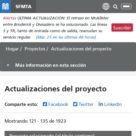
Pasar
SFMTA
Alt
al
nav
Alertas
ÚLTIMA ACTUALIZACIÓN: El retraso en McAllister
contenido
entre Broderick y Divisadero se ha solucionado. Las líneas
principal
Suscribir
5 y 5R, tanto de entrada como de salida, reanudan su
servicio regular.
(Más:
25
en las últimas 48 horas)
Hogar
Proyectos
Actualizaciones del proyecto
Más información en esta sección
Actualizaciones del proyecto
Comparte esto:
Facebook
Twitter
LinkedIn
Mostrando 121 - 135 de 1923
Proyecto relacionado (el título contiene)