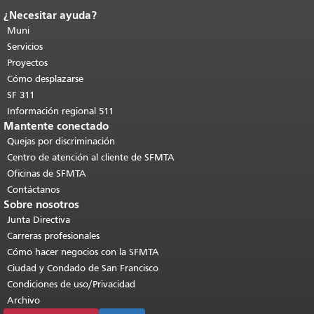
¿Necesitar ayuda?
Fin del contenido de la página.
El resto
de esta página se repite en todas las
Muni
páginas.
Volver al principio del
Servicios
contenido principal
.
Proyectos
Cómo desplazarse
SF 311
Información regional 511
Mantente conectado
Quejas por discriminación
Centro de atención al cliente de SFMTA
Oficinas de SFMTA
Contáctanos
Sobre nosotros
Junta Directiva
Carreras profesionales
Cómo hacer negocios con la SFMTA
Ciudad y Condado de San Francisco
Condiciones de uso/Privacidad
Archivo