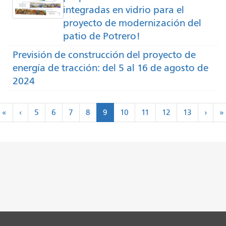
integradas en vidrio para el
proyecto de modernización del
patio de Potrero!
Previsión de construcción del proyecto de
energía de tracción: del 5 al 16 de agosto de
2024
Paginación
«
‹
Sigui
«
‹
5
6
7
8
9
10
11
12
13
›
»
Primero
Anterior
>