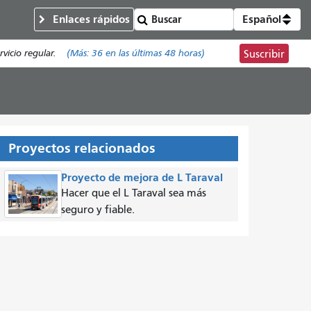
Enlaces rápidos
Español
vicio regular.
(Más:
36
en las últimas 48 horas)
Suscribir
Proyectos relacionados
Proyecto de mejora de L Taraval
Hacer que el L Taraval sea más
seguro y fiable.