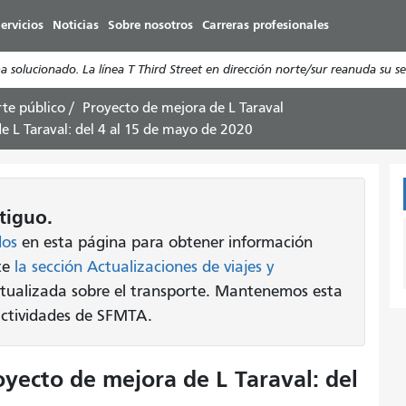
Pasar
ervicios
Noticias
Sobre nosotros
Carreras profesionales
al
contenido
olucionado. La línea T Third Street en dirección norte/sur reanuda su ser
principal
rte público
Proyecto de mejora de L Taraval
de L Taraval: del 4 al 15 de mayo de 2020
tiguo.
dos
en esta página para obtener información
lte
la sección Actualizaciones de viajes y
tualizada sobre el transporte. Mantenemos esta
 actividades de SFMTA.
oyecto de mejora de L Taraval: del