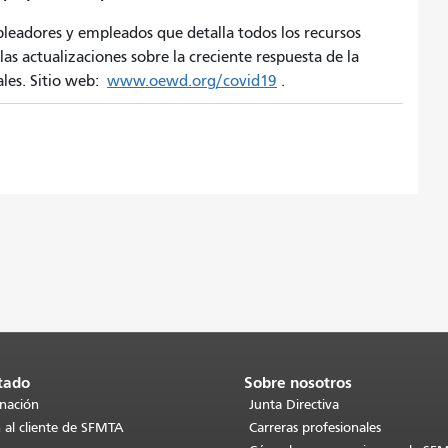
pleadores y empleados que detalla todos los recursos
las actualizaciones sobre la creciente respuesta de la
ales. Sitio web:
www.oewd.org/covid19
.
tado
Sobre nosotros
inación
Junta Directiva
 al cliente de SFMTA
Carreras profesionales