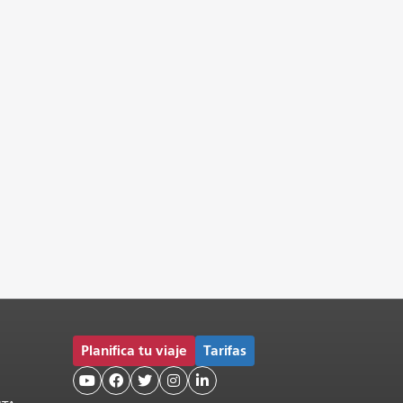
Planifica tu viaje
Tarifas




