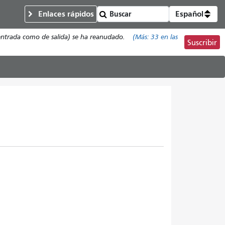
Enlaces rápidos
Español
de entrada como de salida) se ha reanudado.
(Más:
33
en las
Suscribir