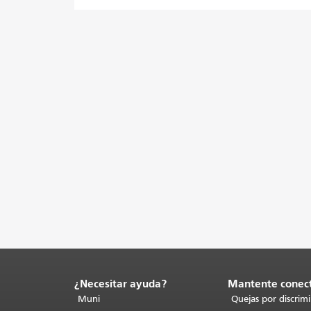
¿Necesitar ayuda?
Mantente conec
Fin
del
Muni
Quejas por discrim