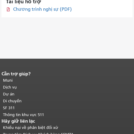
Tài liệu hỗ trợ
Chương trình nghị sự (PDF)
Cần trợ giúp?
Kết thúc nội dung trang.
Phần còn lại
của trang này được lặp lại trên mọi
Muni
trang.
Quay lại đầu trang nội dung
Dịch vụ
chính
.
Dự án
Di chuyển
SF 311
Thông tin khu vực 511
Hãy giữ liên lạc
Khiếu nại về phân biệt đối xử