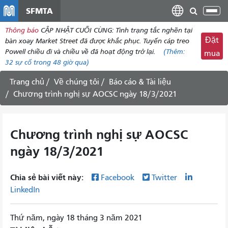
đến
SFMTA
Chu
nội
đổi
Thông báo
CẬP NHẬT CUỐI CÙNG: Tình trạng tắc nghẽn tại
dung
điề
Đặt
bàn xoay Market Street đã được khắc phục. Tuyến cáp treo
hư
Powell chiều đi và chiều về đã hoạt động trở lại.
(Thêm:
mua
32
sự cố trong 48 giờ qua)
Trang chủ
Về chúng tôi
Báo cáo & Tài liệu
Chương trình nghị sự AOCSC ngày 18/3/2021
Chương trình nghị sự AOCSC
ngày 18/3/2021
Chia sẻ bài viết này:
Facebook
Twitter
LinkedIn
Thứ năm, ngày 18 tháng 3 năm 2021