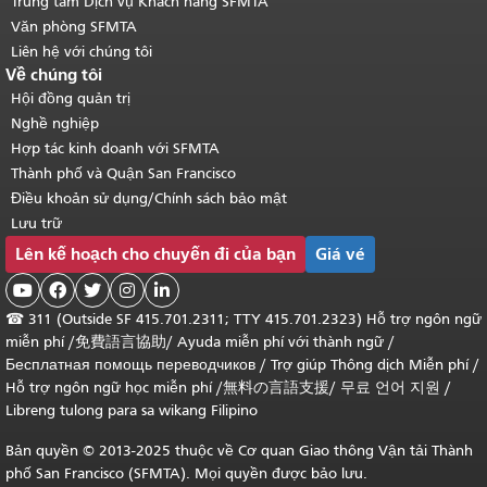
Trung tâm Dịch vụ Khách hàng SFMTA
Văn phòng SFMTA
Liên hệ với chúng tôi
Về chúng tôi
Hội đồng quản trị
Nghề nghiệp
Hợp tác kinh doanh với SFMTA
Thành phố và Quận San Francisco
Điều khoản sử dụng/Chính sách bảo mật
Lưu trữ
Lên kế hoạch cho chuyến đi của bạn
Giá vé





☎
311 (Outside SF 415.701.2311; TTY 415.701.2323) Hỗ trợ ngôn ngữ
miễn phí /
免費語言協助
/
Ayuda miễn phí với thành ngữ
/
Бесплатная помощь переводчиков
/
Trợ giúp Thông dịch Miễn phí
/
Hỗ trợ ngôn ngữ học
miễn phí
/
無料の言語支援
/
무료 언어 지원
/
Libreng tulong para sa wikang Filipino
Bản quyền © 2013-2025 thuộc về Cơ quan Giao thông Vận tải Thành
phố San Francisco (SFMTA). Mọi quyền được bảo lưu.