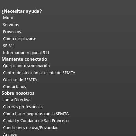
¿Necesitar ayuda?
Fin del contenido de la página.
El resto
de esta página se repite en todas las
Muni
páginas.
Volver al principio del
Servicios
contenido principal
.
Proyectos
Cómo desplazarse
SF 311
Información regional 511
Mantente conectado
Quejas por discriminación
Centro de atención al cliente de SFMTA
Oficinas de SFMTA
Contáctanos
Sobre nosotros
Junta Directiva
Carreras profesionales
Cómo hacer negocios con la SFMTA
Ciudad y Condado de San Francisco
Condiciones de uso/Privacidad
Archivo