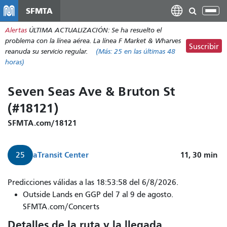
Pasar
SFMTA
Alt
al
nav
Alertas
ÚLTIMA ACTUALIZACIÓN: Se ha resuelto el
contenido
problema con la línea aérea. La línea F Market & Wharves
principal
Suscribir
reanuda su servicio regular.
(Más:
25
en las últimas 48
horas)
Seven Seas Ave & Bruton St
(#18121)
SFMTA.com/18121
a
Transit Center
11, 30
min
25
Predicciones válidas a las 18:53:58 del 6/8/2026.
Outside Lands en GGP del 7 al 9 de agosto.
SFMTA.com/Concerts
Detalles de la ruta y la llegada