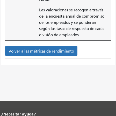
Las valoraciones se recogen a través
de la encuesta anual de compromiso
de los empleados y se ponderan
según las tasas de respuesta de cada
división de empleados.
Volver a las métricas de rendimiento
¿Necesitar ayuda?
Fin del contenido de la página.
El resto