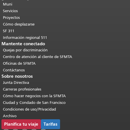
de esta página se repite en todas las
Muni
páginas.
Volver al principio del
Servicios
contenido principal
.
Proyectos
Cómo desplazarse
SF 311
Información regional 511
Mantente conectado
Quejas por discriminación
Centro de atención al cliente de SFMTA
Oficinas de SFMTA
Contáctanos
Sobre nosotros
Junta Directiva
Carreras profesionales
Cómo hacer negocios con la SFMTA
Ciudad y Condado de San Francisco
Condiciones de uso/Privacidad
Archivo
Planifica tu viaje
Tarifas