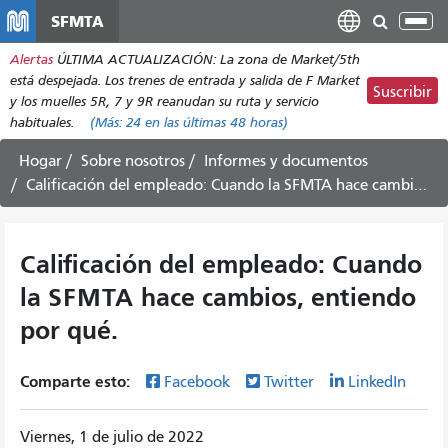
Pasar
SFMTA
Alt
al
nav
Alertas
ÚLTIMA ACTUALIZACIÓN: La zona de Market/5th
contenido
está despejada. Los trenes de entrada y salida de F Market
principal
Suscribir
y los muelles 5R, 7 y 9R reanudan su ruta y servicio
habituales.
(Más:
24
en las últimas 48 horas)
Hogar
Sobre nosotros
Informes y documentos
Calificación del empleado: Cuando la SFMTA hace cambios, entiendo por qué.
Calificación del empleado: Cuando
la SFMTA hace cambios, entiendo
por qué.
Comparte esto:
Facebook
Twitter
LinkedIn
Viernes, 1 de julio de 2022