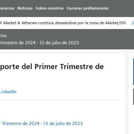
Pasar
ervicios
Noticias
Sobre nosotros
Carreras profesionales
al
contenido
e F Market & Wharves continúa desviándose por la zona de Market/5th.
(
principal
tos
rimestre de 2024 - 13 de julio de 2023
porte del Primer Trimestre de
LinkedIn
Trimestre de 2024 - 13 de julio de 2023