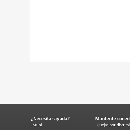
¿Necesitar ayuda?
Mantente conec
Fin
del
Muni
Quejas por discrim