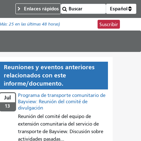
Enlaces rápidos
Español
Más:
25
en las últimas 48 horas)
Suscribir
Reuniones y eventos anteriores
relacionados con este
informe/documento.
Programa de transporte comunitario de
Jul
Bayview: Reunión del comité de
13
divulgación
Reunión del comité del equipo de
extensión comunitaria del servicio de
transporte de Bayview. Discusión sobre
actividades pasadas...