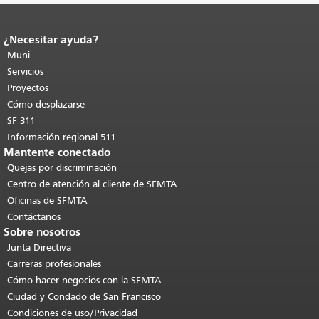
¿Necesitar ayuda?
Fin del contenido de la página.
El resto
de esta página se repite en todas las
Muni
páginas.
Volver al principio del
Servicios
contenido principal
.
Proyectos
Cómo desplazarse
SF 311
Información regional 511
Mantente conectado
Quejas por discriminación
Centro de atención al cliente de SFMTA
Oficinas de SFMTA
Contáctanos
Sobre nosotros
Junta Directiva
Carreras profesionales
Cómo hacer negocios con la SFMTA
Ciudad y Condado de San Francisco
Condiciones de uso/Privacidad