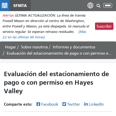
Pasar
SFMTA
Alt
al
nav
Alertas
ÚLTIMA ACTUALIZACIÓN: La línea de tranvía
contenido
Powell Mason en dirección al centro de Washington,
principal
entre Powell y Mason, ya está despejada. Se reanuda el
Suscribir
servicio regular. Se esperan retrasos residuales.
(Más:
22
en las últimas 48 horas)
Hogar
Sobre nosotros
Informes y documentos
Evaluación del estacionamiento de pago o con permiso en Hayes Valley
Evaluación del estacionamiento de
pago o con permiso en Hayes
Valley
Comparte esto:
Facebook
Twitter
LinkedIn