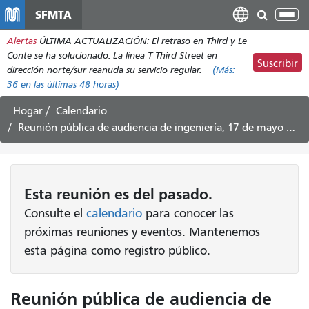
Pasar
SFMTA
Alt
al
nav
Alertas
ÚLTIMA ACTUALIZACIÓN: El retraso en Third y Le
contenido
Conte se ha solucionado. La línea T Third Street en
principal
Suscribir
dirección norte/sur reanuda su servicio regular.
(Más:
36
en las últimas 48 horas)
Hogar
Calendario
Reunión pública de audiencia de ingeniería, 17 de mayo de 2024
Esta
reunión
es del pasado.
Consulte el
calendario
para conocer las
próximas reuniones y eventos. Mantenemos
esta página como registro público.
Reunión pública de audiencia de