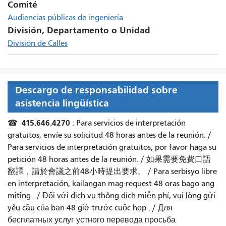
Comité
Audiencias públicas de ingeniería
División, Departamento o Unidad
División de Calles
Descargo de responsabilidad sobre
asistencia lingüística
415.646.4270
☎
: Para servicios de interpretación
gratuitos, envíe su solicitud 48 horas antes de la reunión. /
Para servicios de interpretación gratuitos, por favor haga su
petición 48 horas antes de la reunión.
/
如果需要免費口語
翻譯，請於會議之前48小時提出要求
。 /
Para serbisyo libre
en interpretación, kailangan mag-request 48 oras bago ang
miting
. /
Đối với dịch vụ thông dịch miễn phí, vui lòng gửi
yêu cầu của bạn 48 giờ trước cuộc họp
. /
Для
бесплатных услуг устного перевода просьба