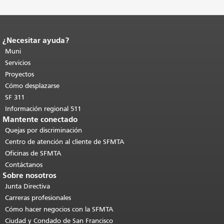
¿Necesitar ayuda?
Fin del contenido de la página.
El resto
de esta página se repite en todas las
Muni
páginas.
Volver al principio del
Servicios
contenido principal
.
Proyectos
Cómo desplazarse
SF 311
Información regional 511
Mantente conectado
Quejas por discriminación
Centro de atención al cliente de SFMTA
Oficinas de SFMTA
Contáctanos
Sobre nosotros
Junta Directiva
Carreras profesionales
Cómo hacer negocios con la SFMTA
Ciudad y Condado de San Francisco