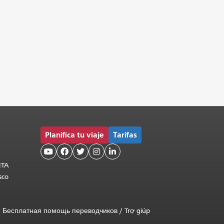
Planifica tu viaje
Tarifas





MTA
sco
/
Бесплатная помощь переводчиков
/
Trợ giúp