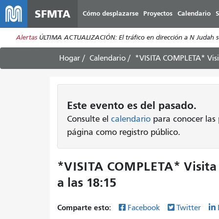
SFMTA
Cómo desplazarse
Proyectos
Calendario
S
Alertas
ÚLTIMA ACTUALIZACIÓN: El tráfico en dirección a N Judah se h
Hogar
Calendario
*VISITA COMPLETA* Visita
Este
evento
es del pasado.
Consulte el
calendario
para conocer las
página como registro público.
*VISITA COMPLETA* Visita a
a las 18:15
Comparte esto:
Facebook
Twitter