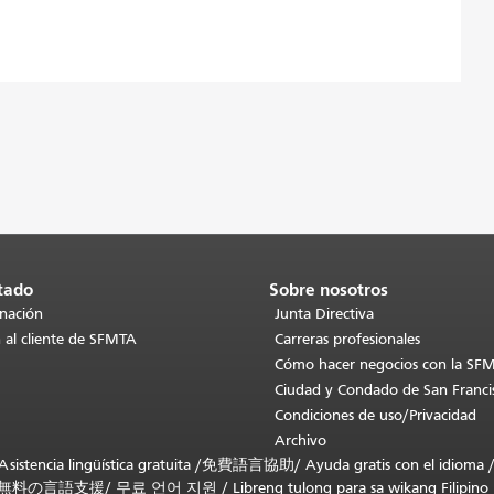
tado
Sobre nosotros
inación
Junta Directiva
 al cliente de SFMTA
Carreras profesionales
Cómo hacer negocios con la SF
Ciudad y Condado de San Franci
Condiciones de uso/Privacidad
Archivo
stencia lingüística gratuita /
免費語言協助
/
Ayuda gratis con el idioma
無料の言語支援
/
무료 언어 지원
/
Libreng tulong para sa wikang Filipino