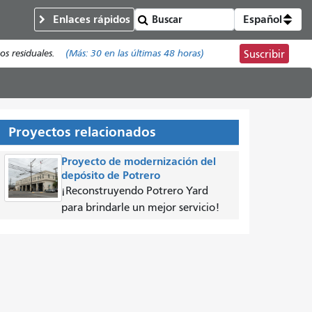
Enlaces rápidos
Español
os residuales.
(Más:
30
en las últimas 48 horas)
Suscribir
Proyectos relacionados
Proyecto de modernización del
depósito de Potrero
¡Reconstruyendo Potrero Yard
para brindarle un mejor servicio!