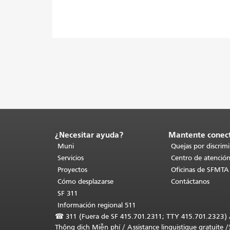
¿Necesitar ayuda?
Mantente conec
Fin
del
Muni
Quejas por discrim
contenido
Servicios
Centro de atención
de
Proyectos
Oficinas de SFMTA
la
Cómo desplazarse
Contáctanos
página.
El
SF 311
resto
Información regional 511
de
☎
311 (Fuera de SF 415.701.2311; TTY 415.701.2323) Asi
esta
Thông dịch Miễn phí
/
Assistance linguistique gratuite
/