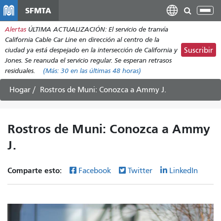
Pasar
SFMTA
Alt
al
nav
Alertas
ÚLTIMA ACTUALIZACIÓN: El servicio de tranvía
contenido
California Cable Car Line en dirección al centro de la
principal
ciudad ya está despejado en la intersección de California y
Suscribir
Jones. Se reanuda el servicio regular. Se esperan retrasos
residuales.
(Más:
30
en las últimas 48 horas)
Hogar
Rostros de Muni: Conozca a Ammy J.
Rostros de Muni: Conozca a Ammy
J.
Comparte esto:
Facebook
Twitter
LinkedIn