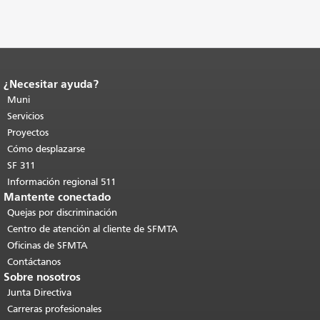
¿Necesitar ayuda?
Fin del contenido de la página.
El resto
de esta página se repite en todas las
Muni
páginas.
Volver al principio del
Servicios
contenido principal
.
Proyectos
Cómo desplazarse
SF 311
Información regional 511
Mantente conectado
Quejas por discriminación
Centro de atención al cliente de SFMTA
Oficinas de SFMTA
Contáctanos
Sobre nosotros
Junta Directiva
Carreras profesionales