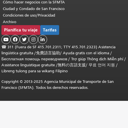
Cómo hacer negocios con la SFMTA
Ciudad y Condado de San Francisco
Condiciones de uso/Privacidad
Archivo
Planifica tu viaje
Tarifas





☎
311 (Fuera de SF 415.701.2311; TTY 415.701.2323) Asistencia
lingüística gratuita /
免費語言協助
/
Ayuda gratis con el idioma
/
Бесплатная помощь переводчиков
/
Trợ giúp Thông dịch Miễn phí
/
Assistance linguistique gratuite
/
無料の言語支援
/
무료 언어 지원
/
Libreng tulong para sa wikang Filipino
Copyright © 2013-2025 Agencia Municipal de Transporte de San
Francisco (SFMTA). Todos los derechos reservados.