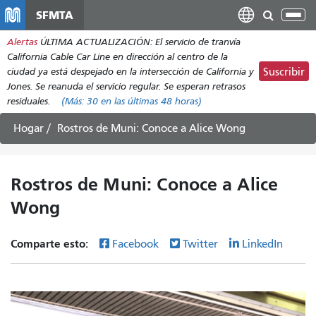
Pasar
SFMTA
Alt
al
nav
Alertas
ÚLTIMA ACTUALIZACIÓN: El servicio de tranvía
contenido
California Cable Car Line en dirección al centro de la
principal
ciudad ya está despejado en la intersección de California y
Suscribir
Jones. Se reanuda el servicio regular. Se esperan retrasos
residuales.
(Más:
30
en las últimas 48 horas)
Hogar
Rostros de Muni: Conoce a Alice Wong
Rostros de Muni: Conoce a Alice
Wong
Comparte esto:
Facebook
Twitter
LinkedIn