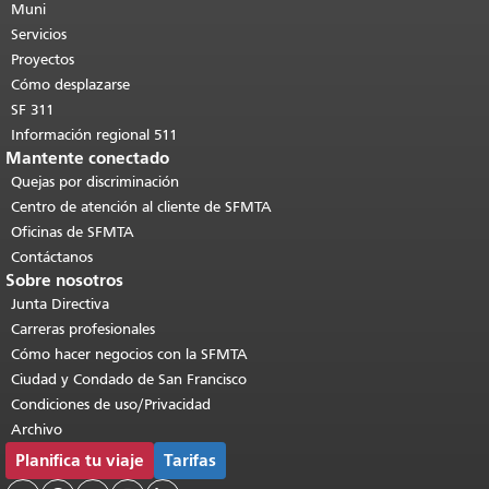
de esta página se repite en todas las
Muni
páginas.
Volver al principio del
Servicios
contenido principal
.
Proyectos
Cómo desplazarse
SF 311
Información regional 511
Mantente conectado
Quejas por discriminación
Centro de atención al cliente de SFMTA
Oficinas de SFMTA
Contáctanos
Sobre nosotros
Junta Directiva
Carreras profesionales
Cómo hacer negocios con la SFMTA
Ciudad y Condado de San Francisco
Condiciones de uso/Privacidad
Archivo
Planifica tu viaje
Tarifas