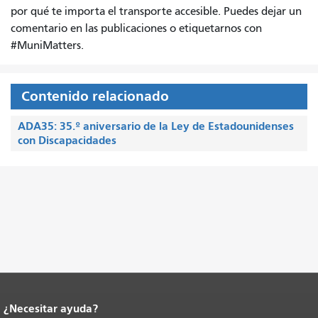
por qué te importa el transporte accesible. Puedes dejar un
comentario en las publicaciones o etiquetarnos con
#MuniMatters.
Contenido relacionado
ADA35: 35.º aniversario de la Ley de Estadounidenses
con Discapacidades
¿Necesitar ayuda?
Fin del contenido de la página.
El resto