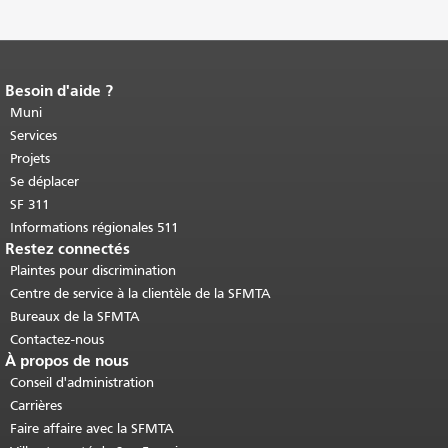
Besoin d'aide ?
Fin du contenu de la page.
Le reste de
cette page se répète sur chaque page.
Muni
Retour au haut du contenu principal
.
Services
Projets
Se déplacer
SF 311
Informations régionales 511
Restez connectés
Plaintes pour discrimination
Centre de service à la clientèle de la SFMTA
Bureaux de la SFMTA
Contactez-nous
À propos de nous
Conseil d'administration
Carrières
Faire affaire avec la SFMTA