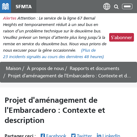
Aller
SFMTA
Bas
au
la
Alertes
Attention : Le service de la ligne 67 Bernal
contenu
nav
Heights est temporairement réduit à un seul bus en
principal
raison d’un problème technique sur le deuxième bus.
Veuillez prévoir un temps d’attente plus long jusqu’à la
S'abonner
remise en service du deuxième bus. Nous vous prions de
nous excuser pour la gêne occasionnée.
(Plus de
23
incidents signalés au cours des dernières 48 heures)
Maison
À propos de nous
Rapports et documents
Projet d'aménagement de l'Embarcadero : Contexte et description
Projet d'aménagement de
l'Embarcadero : Contexte et
description
Partager ceci :
Facebook
Twitter
LinkedIn