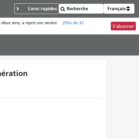
Liens rapides
Français
deux sens, a repris son service.
(Plus de
32
S'abonner
nération