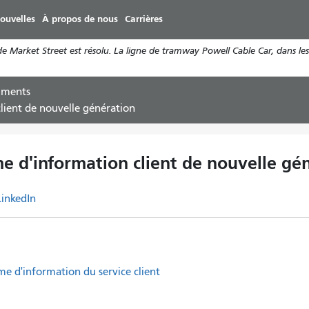
Aller
ouvelles
À propos de nous
Carrières
au
contenu
Market Street est résolu. La ligne de tramway Powell Cable Car, dans les 
principal
uments
lient de nouvelle génération
e d'information client de nouvelle gé
LinkedIn
me d'information du service client