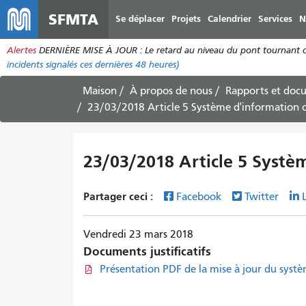
SFMTA
Se déplacer
Projets
Calendrier
Services
N
Alertes
DERNIÈRE MISE À JOUR : Le retard au niveau du pont tournant de 
incidents
signalés ces dernières 48 heures)
Maison
À propos de nous
Rapports et doc
23/03/2018 Article 5 Système d'information c
23/03/2018 Article 5 Systèm
Partager ceci :
Facebook
Twitter
Vendredi 23 mars 2018
Documents justificatifs
Présentation PDF de la mise à jour du systè