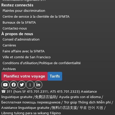
Restez connectés
Plaintes pour discrimination
Centre de service à la clientèle de la SFMTA
Bureaux de la SFMTA
Contactez-nous
À propos de nous
Conseil d'administration
Carrières
Faire affaire avec la SFMTA
Ville et comté de San Francisco
Conditions d'utilisation/Politique de confidentialité
Archives
Planifiez votre voyage
Tarifs



1

☎
311 (hors SF 415.701.2311; ATS 415.701.2323) Assistance
linguistique gratuite /
免費語言協助
/
Ayuda gratis con el idioma
/
Бесплатная помощь переводчиков
/
Trợ giúp Thông dịch Miễn phí
/
Assistance linguistique gratuite
/
無料の言語支援
/
무료 언어 지원
/
Libreng tulong para sa wikang Filipino