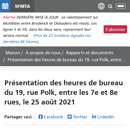
Aller
SFMTA
Bas
au
la
Alertes
DERNIÈRE MISE À JOUR : Le ralentissement sur
contenu
nav
McAllister entre Broderick et Divisadero est résolu. Les
principal
lignes 5 et 5R, dans les deux sens, reprennent leur
S'abonner
service normal.
(Plus de
25
incidents signalés ces
dernières 48 heures)
Maison
À propos de nous
Rapports et documents
Présentation des heures de bureau du 19, rue Polk, entre les 7e et 8e rues, le 25 août 2021
Présentation des heures de bureau
du 19, rue Polk, entre les 7e et 8e
rues, le 25 août 2021
Partager ceci :
Facebook
Twitter
LinkedIn