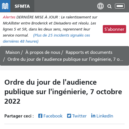
Aller
SFMTA
Bas
au
la
Alertes
DERNIÈRE MISE À JOUR : Le ralentissement sur
contenu
nav
McAllister entre Broderick et Divisadero est résolu. Les
principal
lignes 5 et 5R, dans les deux sens, reprennent leur
S'abonner
service normal.
(Plus de
25
incidents signalés ces
dernières 48 heures)
Maison
À propos de nous
Rapports et documents
Ordre du jour de l'audience publique sur l'ingénierie, 7 octobre 2022
Ordre du jour de l'audience
publique sur l'ingénierie, 7 octobre
2022
Partager ceci :
Facebook
Twitter
LinkedIn