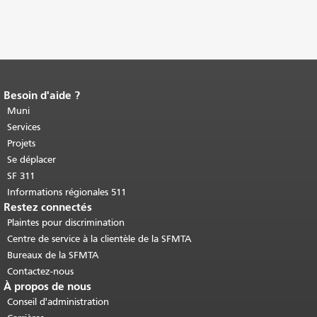
Besoin d'aide ?
Fin du contenu de la page.
Le reste de
cette page se répète sur chaque page.
Muni
Retour au haut du contenu principal
.
Services
Projets
Se déplacer
SF 311
Informations régionales 511
Restez connectés
Plaintes pour discrimination
Centre de service à la clientèle de la SFMTA
Bureaux de la SFMTA
Contactez-nous
À propos de nous
Conseil d'administration