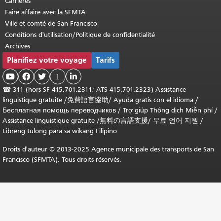
Carrières
Faire affaire avec la SFMTA
Ville et comté de San Francisco
Conditions d'utilisation/Politique de confidentialité
Archives
Planifiez votre voyage
Tarifs



1

☎
311 (hors SF 415.701.2311; ATS 415.701.2323) Assistance
linguistique gratuite /
免費語言協助
/
Ayuda gratis con el idioma
/
Бесплатная помощь переводчиков
/
Trợ giúp Thông dịch Miễn phí
/
Assistance linguistique gratuite
/
無料の言語支援
/
무료 언어 지원
/
Libreng tulong para sa wikang Filipino
Droits d'auteur © 2013-2025 Agence municipale des transports de San
Francisco (SFMTA). Tous droits réservés.