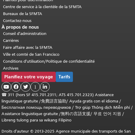
Centre de service à la clientèle de la SFMTA
Bureaux de la SFMTA
Contactez-nous
À propos de nous
Conseil d'administration
Carrières
Faire affaire avec la SFMTA
Ville et comté de San Francisco
Conditions d'utilisation/Politique de confidentialité
Archives
Planifiez votre voyage
Tarifs



1

☎
311 (hors SF 415.701.2311; ATS 415.701.2323) Assistance
linguistique gratuite /
免費語言協助
/
Ayuda gratis con el idioma
/
Бесплатная помощь переводчиков
/
Trợ giúp Thông dịch Miễn phí
/
Assistance linguistique gratuite
/
無料の言語支援
/
무료 언어 지원
/
Libreng tulong para sa wikang Filipino
Droits d'auteur © 2013-2025 Agence municipale des transports de San