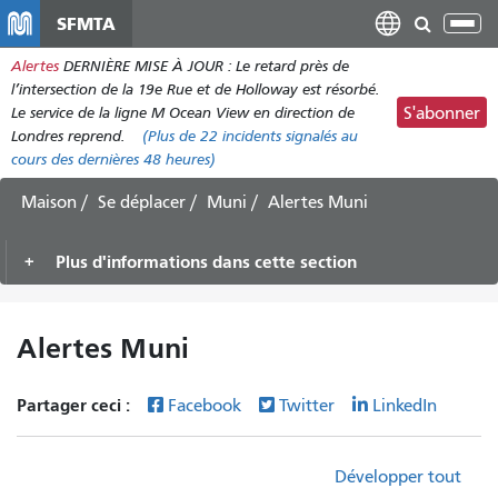
Aller
SFMTA
Bas
au
la
Alertes
DERNIÈRE MISE À JOUR : Le retard près de
contenu
nav
l’intersection de la 19e Rue et de Holloway est résorbé.
principal
Le service de la ligne M Ocean View en direction de
S'abonner
Londres reprend.
(Plus de
22 incidents
signalés au
cours des dernières 48 heures)
Maison
Se déplacer
Muni
Alertes Muni
Plus d'informations dans cette section
Alertes Muni
Partager ceci :
Facebook
Twitter
LinkedIn
Développer tout