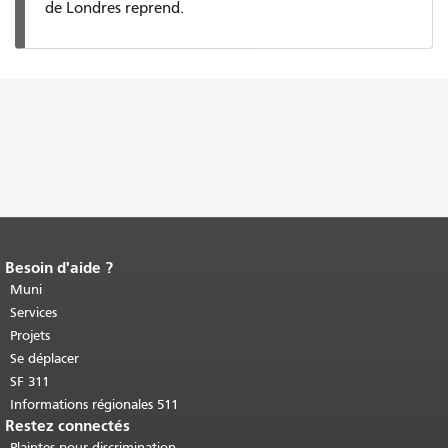
de Londres reprend.
Besoin d'aide ?
Fin du contenu de la page.
Le reste de
cette page se répète sur chaque page.
Muni
Retour au haut du contenu principal
.
Services
Projets
Se déplacer
SF 311
Informations régionales 511
Restez connectés
Plaintes pour discrimination