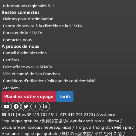
Informations régionales 511
Restez connectés
Plaintes pour discrimination
Centre de service à la clientèle de la SFMTA
Bureaux de la SFMTA
Contactez-nous
À propos de nous
Conseil d'administration
Carrières
Faire affaire avec la SFMTA
Ville et comté de San Francisco
Conditions d'utilisation/Politique de confidentialité
Archives
Planifiez votre voyage
Tarifs



1

☎
311 (Hors SF 415.701.2311; ATS 415.701.2323) Assistance
linguistique gratuite /
免費語言協助
/
Ayuda gratis con el idioma
/
Бесплатная помощь переводчиков
/
Trợ giúp Thông dịch Miễn phí
/
Assistance linguistique gratuite
/
無料の言語支援
/
무료 언어 지원
/