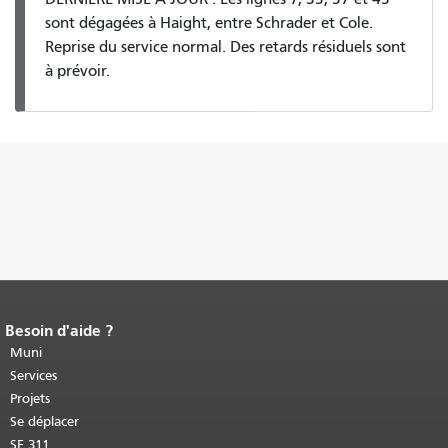
sont dégagées à Haight, entre Schrader et Cole.
Reprise du service normal. Des retards résiduels sont
à prévoir.
Besoin d'aide ?
Fin du contenu de la page.
Le reste de
cette page se répète sur chaque page.
Muni
Retour au haut du contenu principal
.
Services
Projets
Se déplacer
SF 311