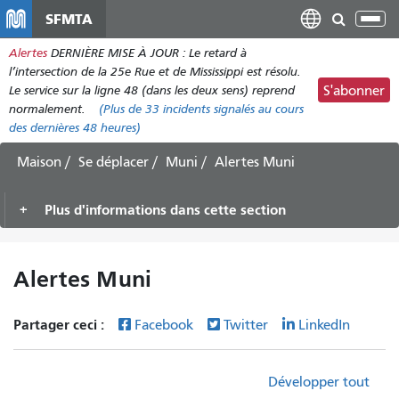
Aller
SFMTA
Bas
au
la
Alertes
DERNIÈRE MISE À JOUR : Le retard à
contenu
nav
l’intersection de la 25e Rue et de Mississippi est résolu.
principal
Le service sur la ligne 48 (dans les deux sens) reprend
S'abonner
normalement.
(Plus de
33
incidents signalés au cours
des dernières 48 heures)
Maison
Se déplacer
Muni
Alertes Muni
Plus d'informations dans cette section
Alertes Muni
Partager ceci :
Facebook
Twitter
LinkedIn
Développer tout