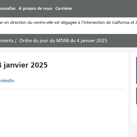
Aller
ouvelles
À propos de nous
Carrières
au
contenu
n direction du centre-ville est dégagée à l’intersection de California et J
principal
uments
Ordre du jour du MTAB du 4 janvier 2025
 janvier 2025
inkedIn