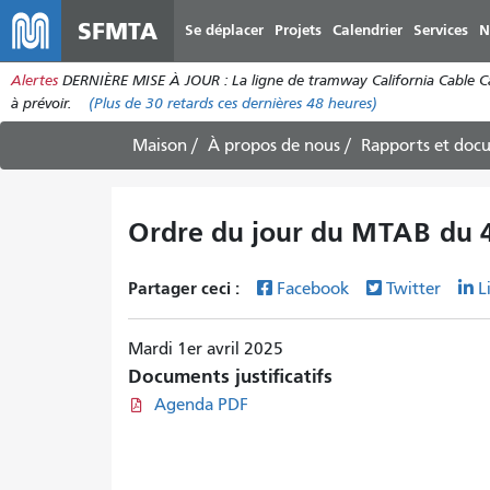
SFMTA
Se déplacer
Projets
Calendrier
Services
N
Alertes
DERNIÈRE MISE À JOUR : La ligne de tramway California Cable Car e
à prévoir.
(Plus de
30
retards ces dernières 48 heures)
Maison
À propos de nous
Rapports et doc
Ordre du jour du MTAB du 4
Partager ceci :
Facebook
Twitter
L
Mardi 1er avril 2025
Documents justificatifs
Agenda PDF