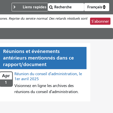
Liens rapides
Français
ones. Reprise du service normal. Des retards résiduels sont
S'abonner
Réunions et événements
antérieurs mentionnés dans ce
rapport/document
Réunion du conseil d'administration, le
Apr
1er avril 2025
1
Visionnez en ligne les archives des
réunions du conseil d'administration.