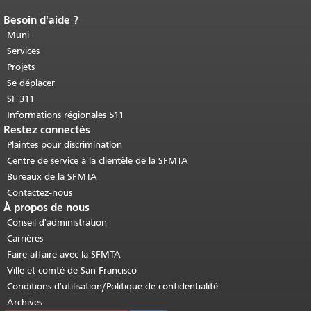
Besoin d'aide ?
Fin du contenu de la page.
Le reste de
cette page se répète sur chaque page.
Muni
Retour au haut du contenu principal
.
Services
Projets
Se déplacer
SF 311
Informations régionales 511
Restez connectés
Plaintes pour discrimination
Centre de service à la clientèle de la SFMTA
Bureaux de la SFMTA
Contactez-nous
À propos de nous
Conseil d'administration
Carrières
Faire affaire avec la SFMTA
Ville et comté de San Francisco
Conditions d'utilisation/Politique de confidentialité
Archives