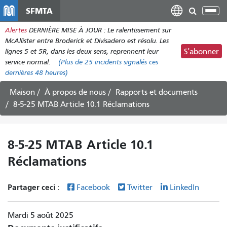
Aller
SFMTA
Bas
au
la
Alertes
DERNIÈRE MISE À JOUR : Le ralentissement sur
contenu
nav
McAllister entre Broderick et Divisadero est résolu. Les
principal
lignes 5 et 5R, dans les deux sens, reprennent leur
S'abonner
service normal.
(Plus de
25
incidents signalés ces
dernières 48 heures)
Maison
À propos de nous
Rapports et documents
8-5-25 MTAB Article 10.1 Réclamations
8-5-25 MTAB Article 10.1
Réclamations
Partager ceci :
Facebook
Twitter
LinkedIn
Mardi 5 août 2025