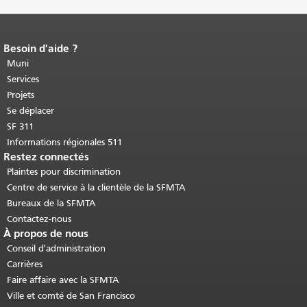
Besoin d'aide ?
Fin du contenu de la page.
Le reste de
cette page se répète sur chaque page.
Muni
Retour au haut du contenu principal
.
Services
Projets
Se déplacer
SF 311
Informations régionales 511
Restez connectés
Plaintes pour discrimination
Centre de service à la clientèle de la SFMTA
Bureaux de la SFMTA
Contactez-nous
À propos de nous
Conseil d'administration
Carrières
Faire affaire avec la SFMTA
Ville et comté de San Francisco