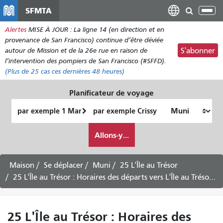
Aller
SFMTA
Bas
au
la
Alertes
MISE À JOUR : La ligne 14 (en direction et en
contenu
nav
provenance de San Francisco) continue d’être déviée
principal
autour de Mission et de la 26e rue en raison de
S'abonner
l’intervention des pompiers de San Francisco (#SFFD).
(Plus de
25
cas ces dernières 48 heures)
Planificateur de voyage
Lieu
Lieu
de
final
Comment
départ
Allons-y...
je
veux
voyager
Maison
Se déplacer
Muni
25 L'Île au Trésor
25 L'Île au Trésor : Horaires des départs vers L'Île au Trésor -
25 L'Île au Trésor : Horaires des