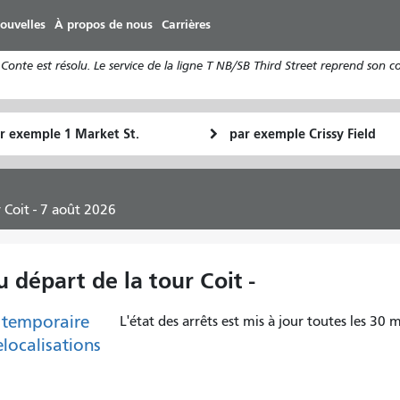
Aller
ouvelles
À propos de nous
Carrières
au
contenu
Conte est résolu. Le service de la ligne T NB/SB Third Street reprend son 
principal
u
Lieu
Comment
final
je
art
veux
voyager
r Coit - 7 août 2026
u départ de la tour Coit -
 temporaire
L'état des arrêts est mis à jour toutes les 30 m
elocalisations