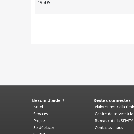
19h05
Besoin d'aide ?
Restez connectés
Fin
du
Muni
Plaintes pour discrimi
contenu
Services
Centre de service à la
de
Projets
Bureaux de la SFMTA
la
Se déplacer
Contactez-nous
page.
Le