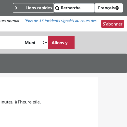
Liens rapides
Français
cours normal.
(Plus de
36
incidents signalés au cours des
S'abonner
Allons-y...
inutes, à l'heure pile.