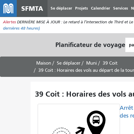
SFMTA
Se déplacer
Projets
Calendrier
Services
N
Alertes
DERNIÈRE MISE À JOUR : Le retard à l’intersection de Third et Le 
dernières 48 heures)
Lie
Planificateur de voyage
de
dép
Maison
Se déplacer
Muni
39 Coit
39 Coit : Horaires des vols au départ de la tou
39 Coit : Horaires des vols a
Arrêt
des r