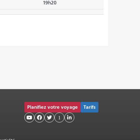
19h20
Planifiez votre voyage
Tarifs



1
