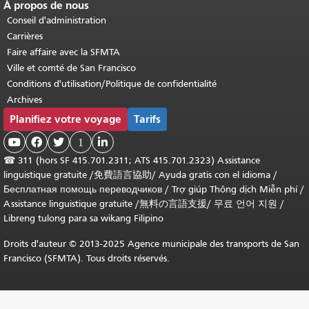
À propos de nous
Conseil d'administration
Carrières
Faire affaire avec la SFMTA
Ville et comté de San Francisco
Conditions d'utilisation/Politique de confidentialité
Archives
Planifiez votre voyage
Tarifs



1

☎
311 (hors SF 415.701.2311; ATS 415.701.2323) Assistance
linguistique gratuite /
免費語言協助
/
Ayuda gratis con el idioma
/
Бесплатная помощь переводчиков
/
Trợ giúp Thông dịch Miễn phí
/
Assistance linguistique gratuite
/
無料の言語支援
/
무료 언어 지원
/
Libreng tulong para sa wikang Filipino
Droits d'auteur © 2013-2025 Agence municipale des transports de San
Francisco (SFMTA). Tous droits réservés.