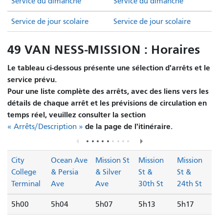
Service du dimanche
Service du dimanche
Service de jour scolaire
Service de jour scolaire
49 VAN NESS-MISSION : Horaires
Le tableau ci-dessous présente une sélection d'arrêts et le
service prévu.
Pour une liste complète des arrêts, avec des liens vers les
détails de chaque arrêt et les prévisions de circulation en
temps réel, veuillez consulter la section
de la page de l'itinéraire.
« Arrêts/Description »
City
Ocean Ave
Mission St
Mission
Mission
College
& Persia
& Silver
St &
St &
Terminal
Ave
Ave
30th St
24th St
5h00
5h04
5h07
5h13
5h17