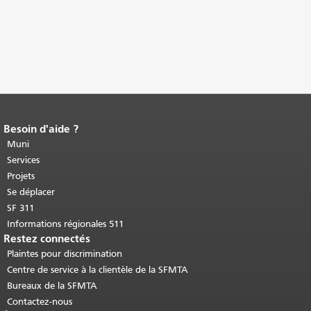
Besoin d'aide ?
Fin du contenu de la page.
Le reste de
cette page se répète sur chaque page.
Muni
Retour au haut du contenu principal
.
Services
Projets
Se déplacer
SF 311
Informations régionales 511
Restez connectés
Plaintes pour discrimination
Centre de service à la clientèle de la SFMTA
Bureaux de la SFMTA
Contactez-nous