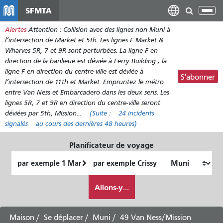
Aller
SFMTA
Bas
au
la
Alertes
Attention : Collision avec des lignes non Muni à
contenu
nav
l’intersection de Market et 5th. Les lignes F Market &
principal
Wharves 5R, 7 et 9R sont perturbées. La ligne F en
direction de la banlieue est déviée à Ferry Building ; la
ligne F en direction du centre-ville est déviée à
S'abonner
l’intersection de 11th et Market. Empruntez le métro
entre Van Ness et Embarcadero dans les deux sens. Les
lignes 5R, 7 et 9R en direction du centre-ville seront
déviées par 5th, Mission…
(Suite :
24 incidents
signalés
au cours des dernières 48 heures)
Planificateur de voyage
Lieu
Lieu
de
final
Comment
départ
Allons-y...
je
veux
voyager
Maison
Se déplacer
Muni
49 Van Ness/Mission