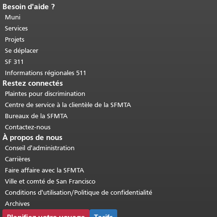
Besoin d'aide ?
Fin du contenu de la page.
Le reste de
cette page se répète sur chaque page.
Muni
Retour au haut du contenu principal
.
Services
Projets
Se déplacer
SF 311
Informations régionales 511
Restez connectés
Plaintes pour discrimination
Centre de service à la clientèle de la SFMTA
Bureaux de la SFMTA
Contactez-nous
À propos de nous
Conseil d'administration
Carrières
Faire affaire avec la SFMTA
Ville et comté de San Francisco
Conditions d'utilisation/Politique de confidentialité
Archives