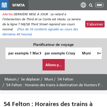
Aller
SFMTA
Bas
au
la
Alertes
DERNIÈRE MISE À JOUR : Le retard à
contenu
nav
l’intersection de Third et Le Conte est résolu. Le service
principal
de la ligne T NB/SB Third Street reprend son cours
S'abonner
normal.
(Plus de
36
incidents signalés au cours des
dernières 48 heures)
Planificateur de voyage
Lieu
Lieu
de
final
Comment
départ
Allons-y...
je
veux
voyager
Maison
Se déplacer
Muni
54 Felton
54 Felton : Horaires des trains à destination de Hunters Point – Service en semaine
54 Felton : Horaires des trains à