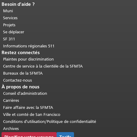
Besoin d'aide ?
Fin du contenu de la page.
Le reste de
cette page se répète sur chaque page.
Muni
Retour au haut du contenu principal
.
Services
Projets
Se déplacer
SF 311
Informations régionales 511
Restez connectés
Plaintes pour discrimination
Centre de service à la clientèle de la SFMTA
Bureaux de la SFMTA
Contactez-nous
À propos de nous
Conseil d'administration
Carrières
Faire affaire avec la SFMTA
Ville et comté de San Francisco
Conditions d'utilisation/Politique de confidentialité
Archives