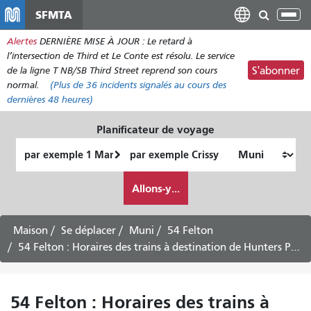
Aller
SFMTA
Bas
au
la
Alertes
DERNIÈRE MISE À JOUR : Le retard à
contenu
nav
l’intersection de Third et Le Conte est résolu. Le service
principal
de la ligne T NB/SB Third Street reprend son cours
S'abonner
normal.
(Plus de
36
incidents signalés au cours des
dernières 48 heures)
Planificateur de voyage
Lieu
Lieu
de
final
Comment
départ
Allons-y...
je
veux
voyager
Maison
Se déplacer
Muni
54 Felton
54 Felton : Horaires des trains à destination de Hunters Point – Service en semaine
54 Felton : Horaires des trains à