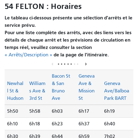
54 FELTON : Horaires
Le tableau ci-dessous présente une sélection d'arrêts et le
service prévu.
Pour une liste complète des arrêts, avec des liens vers les
détails de chaque arrêt et les prévisions de circulation en
temps réel, veuillez consulter la section
de la page de l'itinéraire.
« Arrêts/Description »
Bacon St
Geneva
Newhal
William
& San
Ave &
Geneva
l St &
s Ave &
Bruno
Mission
Ave/Balboa
Hudson
3rd St
Ave
St
Park BART
5h50
5h58
6h03
6h17
6h19
6h10
6h18
6h23
6h37
6h40
6h30
6h39
6h44
6h59
7h02