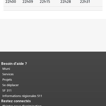
22h00
22h09
22h15
22h28
22h31
Besoin d'aide ?
Fin du contenu de la page.
Le reste de
cette page se répète sur chaque page.
Muni
Retour au haut du contenu principal
.
Services
Projets
Se déplacer
SF 311
Informations régionales 511
Restez connectés