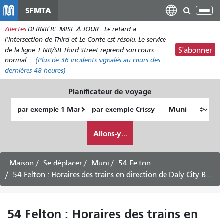
Aller
SFMTA
Bas
au
la
Alertes
DERNIÈRE MISE À JOUR : Le retard à
contenu
nav
l’intersection de Third et Le Conte est résolu. Le service
principal
de la ligne T NB/SB Third Street reprend son cours
S'abonner
normal.
(Plus de
36
incidents signalés au cours des
dernières 48 heures)
Planificateur de voyage
Lieu
Lieu
de
final
Comment
départ
Allons-y...
je
veux
voyager
Maison
Se déplacer
Muni
54 Felton
54 Felton : Horaires des trains en direction de Daly City BART – Service du samedi
54 Felton : Horaires des trains en