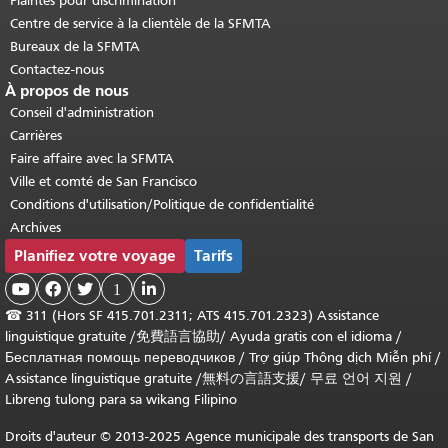
Plaintes pour discrimination
Centre de service à la clientèle de la SFMTA
Bureaux de la SFMTA
Contactez-nous
À propos de nous
Conseil d'administration
Carrières
Faire affaire avec la SFMTA
Ville et comté de San Francisco
Conditions d'utilisation/Politique de confidentialité
Archives
Planifiez votre voyage
Tarifs



1

☎
311 (Hors SF 415.701.2311; ATS 415.701.2323) Assistance
linguistique gratuite /
免費語言協助
/
Ayuda gratis con el idioma
/
Бесплатная помощь переводчиков
/
Trợ giúp Thông dịch Miễn phí
/
Assistance linguistique gratuite
/
無料の言語支援
/
무료 언어 지원
/
Libreng tulong para sa wikang Filipino
Droits d'auteur © 2013-2025 Agence municipale des transports de San