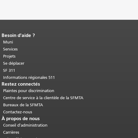
Besoin d'aide ?
Fin du contenu de la page.
Le reste de
cette page se répète sur chaque page.
Muni
Retour au haut du contenu principal
.
Services
Projets
Se déplacer
SF 311
Informations régionales 511
Restez connectés
Plaintes pour discrimination
Centre de service à la clientèle de la SFMTA
Bureaux de la SFMTA
Contactez-nous
À propos de nous
Conseil d'administration
Carrières