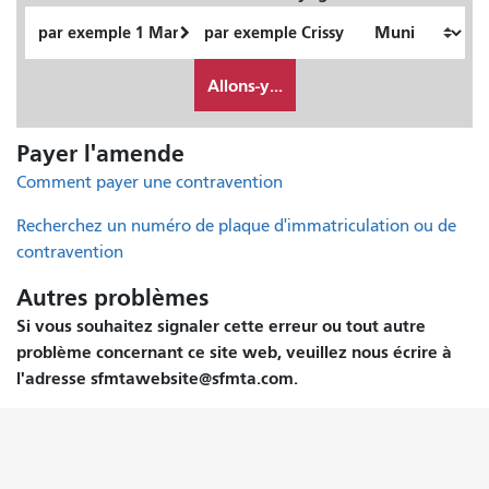
Lieu
Lieu
de
final
Comment
départ
je
Allons-y...
veux
voyager
Payer l'amende
Comment payer une contravention
Recherchez un numéro de plaque d'immatriculation ou de
contravention
Autres problèmes
Si vous souhaitez signaler cette erreur ou tout autre
problème concernant ce site web, veuillez nous écrire à
l'adresse sfmtawebsite@sfmta.com.