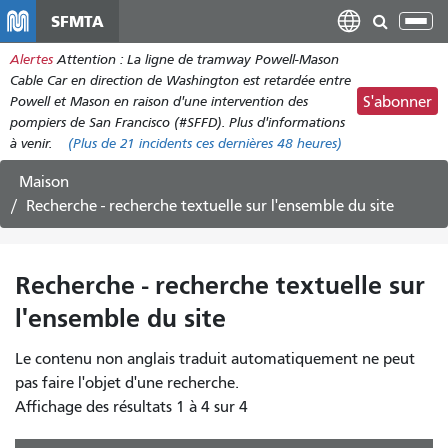
Aller
SFMTA
Bas
au
la
Alertes
Attention : La ligne de tramway Powell-Mason
contenu
nav
Cable Car en direction de Washington est retardée entre
principal
Powell et Mason en raison d'une intervention des
S'abonner
pompiers de San Francisco (#SFFD). Plus d'informations
à venir.
(Plus de
21 incidents
ces dernières 48 heures)
Maison
Recherche - recherche textuelle sur l'ensemble du site
Recherche - recherche textuelle sur
l'ensemble du site
Le contenu non anglais traduit automatiquement ne peut
pas faire l'objet d'une recherche.
Affichage des résultats 1 à 4 sur 4