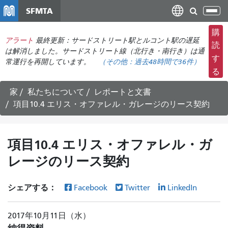
メ
SFMTA
ナ
イ
ビ
ン
購
ゲ
アラート
最終更新：サードストリート駅とルコント駅の遅延
コ
読
ー
は解消しました。サードストリート線（北行き・南行き）は通
ン
す
常運行を再開しています。
（その他：
過去48時間で
36件）
シ
テ
る
ョ
ン
ン
ツ
家
私たちについて
レポートと文書
の
に
項目10.4 エリス・オファレル・ガレージのリース契約
切
移
り
動
替
項目10.4 エリス・オファレル・ガ
え
レージのリース契約
シェアする：
Facebook
Twitter
LinkedIn
2017年10月11日（水）