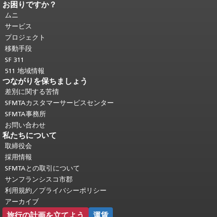
お困りですか？
ページコンテンツの終わり。
このペー
ジの残りの部分はすべてのページで繰
ムニ
り返されます。
メインコンテンツの先
サービス
頭に戻る
。
プロジェクト
移動手段
SF 311
511 地域情報
つながりを保ちましょう
差別に関する苦情
SFMTAカスタマーサービスセンター
SFMTA事務所
お問い合わせ
私たちについて
取締役会
採用情報
SFMTAとの取引について
サンフランシスコ市郡
利用規約／プライバシーポリシー
アーカイブ
旅行の計画を立てよう
運賃