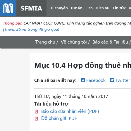
SFMTA
Di chuyển
Dự án
Lịch
Dịch vụ
Tin tức
V
Thông báo
CẬP NHẬT CUỐI CÙNG: Tình trạng tắc nghẽn trên đường McAll
(Thêm:
25 vụ
trong 48 giờ qua)
Trang chủ
Về chúng tôi
Báo cáo & Tài liệu
Mục 10.4 Hợp đồng thuê nhà 
Chia sẻ bài viết này:
Facebook
Twitte
Thứ Tư, ngày 11 tháng 10 năm 2017
Tài liệu hỗ trợ
Báo cáo của nhân viên (PDF)
Độ phân giải PDF