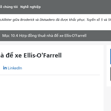
đến
ề chúng tôi
Nghề nghiệp
nội
dung
ister giữa Broderick và Divisadero đã được khắc phục. Tuyến số 5 và 5R 
Mục 10.4 Hợp đồng thuê nhà để xe Ellis-O'Farrell
để xe Ellis-O'Farrell
r
LinkedIn