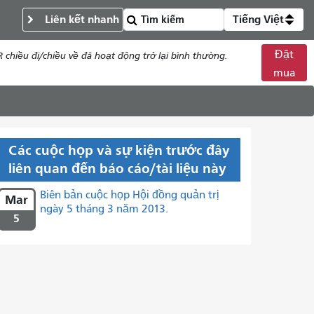
Liên kết nhanh
Tiếng Việt
Đặt
chiều đi/chiều về đã hoạt động trở lại bình thường.
mua
Các cuộc họp và sự kiện trước đây
liên quan đến báo cáo/tài liệu này
Biên bản cuộc họp Hội đồng quản trị
Mar
ngày 5 tháng 3 năm 2013.
5