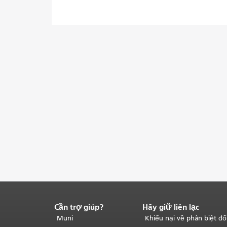
Cần trợ giúp?
Hãy giữ liên lạc
Kết
thúc
Muni
Khiếu nại về phân biệt đố