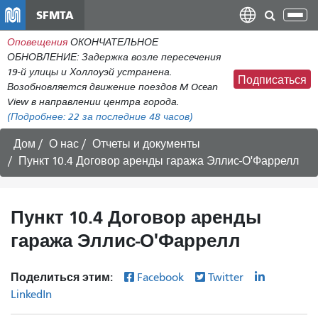
Перейти
SFMTA
Пер
к
нав
Оповещения
ОКОНЧАТЕЛЬНОЕ
общему
ОБНОВЛЕНИЕ: Задержка возле пересечения
содержанию
19-й улицы и Холлоуэй устранена.
Подписаться
Возобновляется движение поездов M Ocean
View в направлении центра города.
(Подробнее:
22
за последние 48 часов)
Дом
О нас
Отчеты и документы
Пункт 10.4 Договор аренды гаража Эллис-О'Фаррелл
Пункт 10.4 Договор аренды
гаража Эллис-О'Фаррелл
Поделиться этим:
Facebook
Twitter
LinkedIn