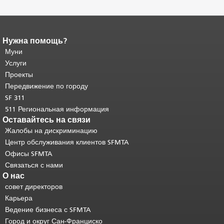
Нужна помощь?
Конец содержимого
страницы.
Муни
Остальная часть этой
страницы повторяется на каждой
Услуги
странице.
Вернуться к началу
Проекты
основного содержимого
.
Передвижение по городу
SF 311
511 Региональная информация
Оставайтесь на связи
Жалобы на дискриминацию
Центр обслуживания клиентов SFMTA
Офисы SFMTA
Связаться с нами
О нас
совет директоров
Карьера
Ведение бизнеса с SFMTA
Город и округ Сан-Франциско